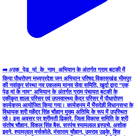
➡️ #एक_पेड़_मां_के_नाम_अभियान के अंतर्गत ग्राम बटकी में
किया पौधरोपण मध्यप्रदेश जन अभियान परिषद विकासखंड भीमपुर
की नवांकुर संस्था नव एकलव्य मानव सेवा समिति, खुर्दा द्वारा "एक
पेड़ मां के नाम" अभियान के अंतर्गत ग्राम पंचायत बटकी के
एकीकृत शाला परिसर एवं उपस्वास्थ्य केंद्र परिसर में पौधारोपण
कार्यक्रम आयोजित किया गया। कार्यक्रम में भैंसदेही विधानसभा के
विधायक श्री महेंद्र सिंह चौहान मुख्य अतिथि के रूप में उपस्थित
रहे। इस अवसर पर श्रीमती ढिकारे, जिला विकास समिति के श्री
संतोष चौहान, विकल सिंह बैस, सरपंच श्यामलाल इरपाचे, अशोक
इवने, श्यामलाल मर्सकोले, मंसाराम चौहान, उमराव उइके, शिव