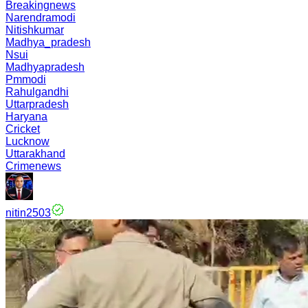
Breakingnews
Narendramodi
Nitishkumar
Madhya_pradesh
Nsui
Madhyapradesh
Pmmodi
Rahulgandhi
Uttarpradesh
Haryana
Cricket
Lucknow
Uttarakhand
Crimenews
nitin2503