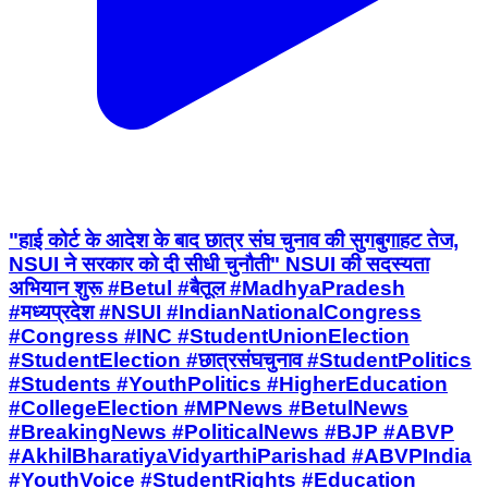
"हाई कोर्ट के आदेश के बाद छात्र संघ चुनाव की सुगबुगाहट तेज,
NSUI ने सरकार को दी सीधी चुनौती" NSUI की सदस्यता
अभियान शुरू #Betul #बैतूल #MadhyaPradesh
#मध्यप्रदेश #NSUI #IndianNationalCongress
#Congress #INC #StudentUnionElection
#StudentElection #छात्रसंघचुनाव #StudentPolitics
#Students #YouthPolitics #HigherEducation
#CollegeElection #MPNews #BetulNews
#BreakingNews #PoliticalNews #BJP #ABVP
#AkhilBharatiyaVidyarthiParishad #ABVPIndia
#YouthVoice #StudentRights #Education