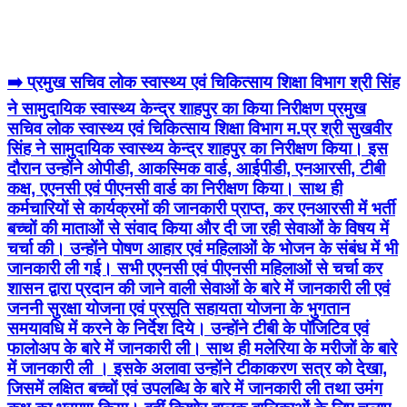
➡️ प्रमुख सचिव लोक स्‍वास्‍थ्‍य एवं चिकित्साय शिक्षा विभाग श्री सिंह
ने सामुदायिक स्‍वास्‍थ्‍य केन्द्र शाहपुर का किया निरीक्षण प्रमुख
सचिव लोक स्‍वास्‍थ्‍य एवं चिकित्साय शिक्षा विभाग म.प्र श्री सुखवीर
सिंह ने सामुदायिक स्‍वास्‍थ्‍य केन्द्र शाहपुर का निरीक्षण किया। इस
दौरान उन्होंने ओपीडी, आकस्मिक वार्ड, आईपीडी, एनआरसी, टीबी
कक्ष, एएनसी एवं पीएनसी वार्ड का निरीक्षण किया। साथ ही
कर्मचारियों से कार्यक्रमों की जानकारी प्राप्त, कर एनआरसी में भर्ती
बच्चों की माताओं से संवाद किया और दी जा रही सेवाओं के विषय में
चर्चा की। उन्होंने पोषण आहार एवं महिलाओं के भोजन के संबंध में भी
जानकारी ली गई। सभी एएनसी एवं पीएनसी महिलाओं से चर्चा कर
शासन द्वारा प्रदान की जाने वाली सेवाओं के बारे में जानकारी ली एवं
जननी सुरक्षा योजना एवं प्रसूति सहायता योजना के भुगतान
समयावधि में करने के निर्देश दिये। उन्होंने टीबी के पॉजिटिव एवं
फालोअप के बारे में जानकारी ली। साथ ही मलेरिया के मरीजों के बारे
में जानकारी ली । इसके अलावा उन्होंने टीकाकरण सत्र को देखा,
जिसमें लक्षित बच्चों एवं उपलब्धि के बारे में जानकारी ली तथा उमंग