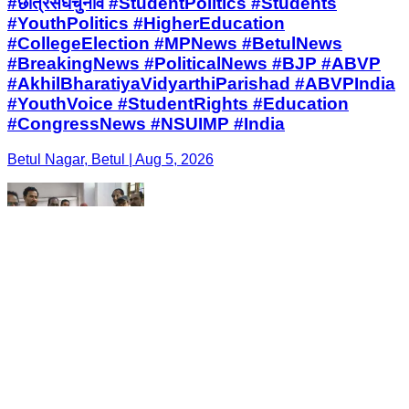
#छात्रसंघचुनाव #StudentPolitics #Students
#YouthPolitics #HigherEducation
#CollegeElection #MPNews #BetulNews
#BreakingNews #PoliticalNews #BJP #ABVP
#AkhilBharatiyaVidyarthiParishad #ABVPIndia
#YouthVoice #StudentRights #Education
#CongressNews #NSUIMP #India
Betul Nagar, Betul | Aug 5, 2026