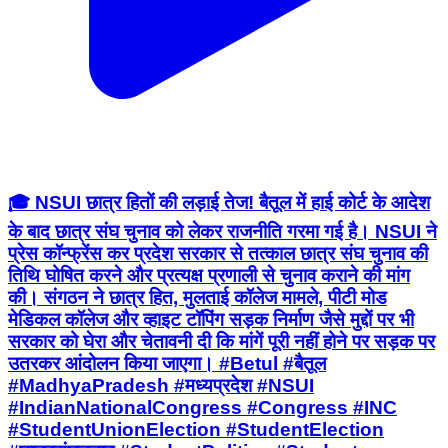
🎓 NSUI छात्र हितों की लड़ाई तेज! बैतूल में हाई कोर्ट के आदेश
के बाद छात्र संघ चुनाव को लेकर राजनीति गरमा गई है। NSUI ने
प्रेस कॉन्फ्रेंस कर प्रदेश सरकार से तत्काल छात्र संघ चुनाव की
तिथि घोषित करने और प्रत्यक्ष प्रणाली से चुनाव कराने की मांग
की। संगठन ने छात्र हित, मुलताई कॉलेज मामले, पीटी मोड
मेडिकल कॉलेज और व्हाइट टॉपिंग सड़क निर्माण जैसे मुद्दों पर भी
सरकार को घेरा और चेतावनी दी कि मांगें पूरी नहीं होने पर सड़क पर
उतरकर आंदोलन किया जाएगा। #Betul #बैतूल
#MadhyaPradesh #मध्यप्रदेश #NSUI
#IndianNationalCongress #Congress #INC
#StudentUnionElection #StudentElection