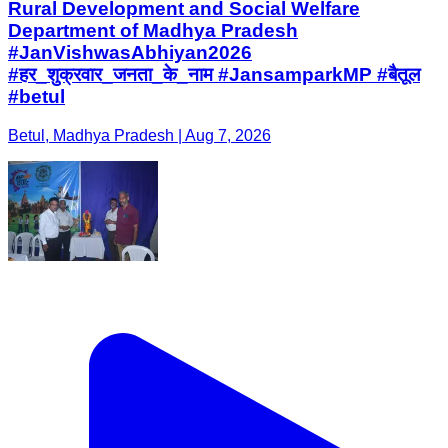
Rural Development and Social Welfare
Department of Madhya Pradesh
#JanVishwasAbhiyan2026
#हर_शुक्रवार_जनता_के_नाम #JansamparkMP #बैतूल
#betul
Betul, Madhya Pradesh | Aug 7, 2026