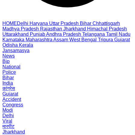
HOME
Delhi
Haryana
Uttar Pradesh
Bihar
Chhattisgarh
Madhya Pradesh
Rajasthan
Jharkhand
Himachal Pradesh
Uttarakhand
Punjab
Andhra Pradesh
Telangana
Tamil Nadu
Karnataka
Maharashtra
Assam
West Bengal
Tripura
Gujarat
Odisha
Kerala
Jansamasya
News
Bjp
National
Police
Bihar
India
कांग्रेस
Gujarat
Accident
Congress
Modi
Delhi
Viral
मारपीट
Jharkhand