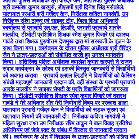
अतिथि पुलिस अधीक्षक श्री वीरेंद्र जैन, अतिरिक्त पुलिस अधीक्षक
श्री कमलेश कुमार खरपुसे, डीएसपी श्री दिनेश सिंह मर्सकोले,
यातायात प्रभारी श्री गजेंद्र केन, निरीक्षक कविता नागवंशी, उप
निरीक्षक रश्मि ठाकुर एवं साइबर टीम, जिला शिक्षा अधिकारी
कार्यालय से प्राचार्य एल.एल. लिल्हौरे, प्रभारी प्राचार्य आरके
मालवीय, टीओटी प्रशिक्षित शिक्षक रमेश कुमार पिंजारे एवं दशरथ
गावंडे तथा शिक्षक पुरुषोत्तम देशमुख द्वारा मां सरस्वती के पूजन के
साथ किया गया। कार्यक्रम के दौरान पुलिस अधीक्षक श्री वीरेंद्र
जैन ने छात्र-छात्राओं को संबोधित करते हुए उनका मार्गदर्शन
किया। अतिरिक्त पुलिस अधीक्षक कमलेश कुमार खरपुसे ने सृजन
संवाद कार्यक्रम के उद्देश्य एवं इसकी विस्तृत जानकारी से विद्यार्थियों
को अवगत कराया। प्राचार्य एलएल लिल्हौरे ने विद्यार्थियों को कैरियर
संबंधी महत्वपूर्ण जानकारी प्रदान की, वहीं संस्था के प्रभारी प्राचार्य
आरके मालवीय ने साइबर सेफ्टी के प्रति विद्यार्थियों को जागरूक
किया। टीओटी प्रशिक्षित शिक्षक रमेश कुमार पिंजारे एवं दशरथ
गावंडे ने मेरे अधिकार और मेरी जिम्मेदारी विषय पर प्रकाश डाला।
यातायात प्रभारी गजेंद्र केन ने विद्यार्थियों को सड़क सुरक्षा एवं
यातायात नियमों की जानकारी दी। निरीक्षक कविता नागवंशी ने
महिला सुरक्षा तथा उप निरीक्षक रश्मि ठाकुर ने बाल विवाह प्रतिषेध
अधिनियम एवं जेजे एक्ट के संबंध में विस्तार से जानकारी प्रदान
की। कार्यक्रम के अंत में विद्यालय के छात्र-छात्राओं को पुलिस की