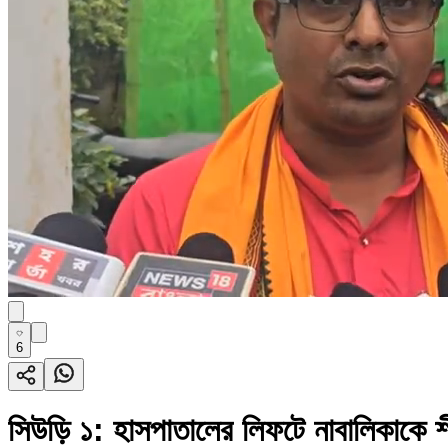
6
সিউড়ি ১: হাসপাতালের লিফটে নাবালিকাকে শ