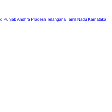
nd
Punjab
Andhra Pradesh
Telangana
Tamil Nadu
Karnataka