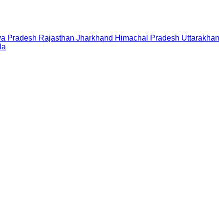
a Pradesh
Rajasthan
Jharkhand
Himachal Pradesh
Uttarakha
la