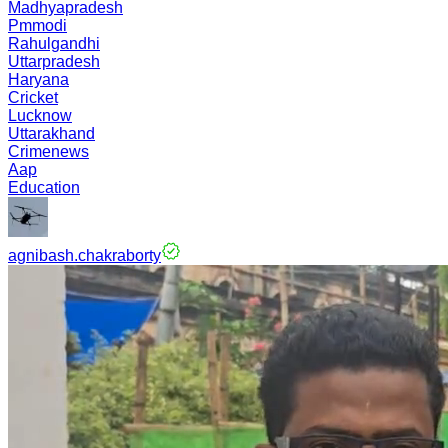
Madhyapradesh
Pmmodi
Rahulgandhi
Uttarpradesh
Haryana
Cricket
Lucknow
Uttarakhand
Crimenews
Aap
Education
agnibash.chakraborty