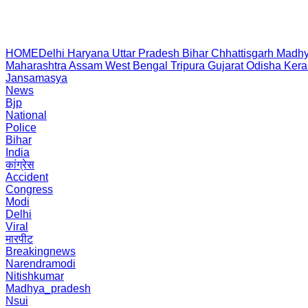
HOME
Delhi
Haryana
Uttar Pradesh
Bihar
Chhattisgarh
Madhy
Maharashtra
Assam
West Bengal
Tripura
Gujarat
Odisha
Kera
Jansamasya
News
Bjp
National
Police
Bihar
India
कांग्रेस
Accident
Congress
Modi
Delhi
Viral
मारपीट
Breakingnews
Narendramodi
Nitishkumar
Madhya_pradesh
Nsui