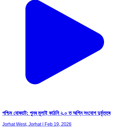
পশ্চিম যোৰহাট: পুনৰ মূলাই কাঠনি ২.০ ত অগ্নি সংযোগ দুৰ্বৃত্তৰ
Jorhat West, Jorhat | Feb 19, 2026