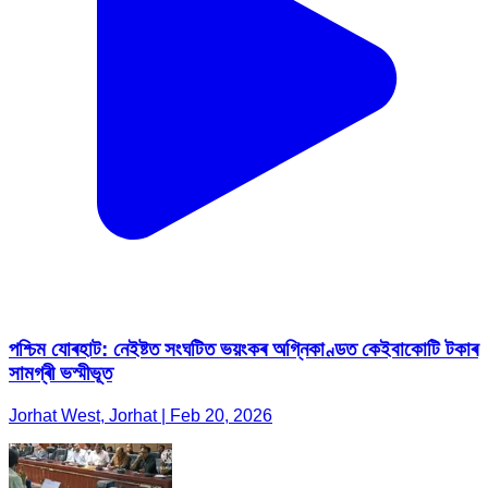
পশ্চিম যোৰহাট: নেইষ্টত সংঘটিত ভয়ংকৰ অগ্নিকাণ্ডত কেইবাকোটি টকাৰ
সামগ্ৰী ভস্মীভূত
Jorhat West, Jorhat | Feb 20, 2026