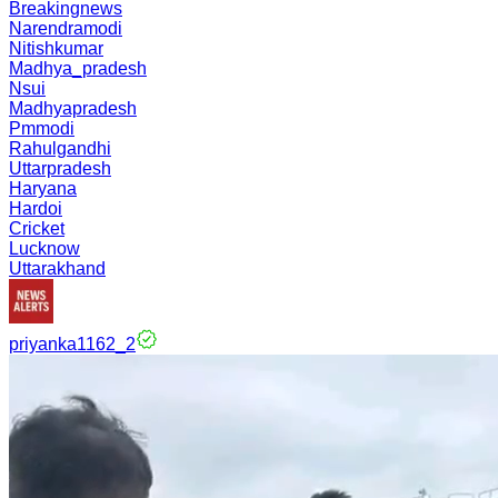
Breakingnews
Narendramodi
Nitishkumar
Madhya_pradesh
Nsui
Madhyapradesh
Pmmodi
Rahulgandhi
Uttarpradesh
Haryana
Hardoi
Cricket
Lucknow
Uttarakhand
priyanka1162_2