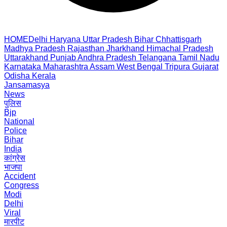
HOME
Delhi
Haryana
Uttar Pradesh
Bihar
Chhattisgarh
Madhya Pradesh
Rajasthan
Jharkhand
Himachal Pradesh
Uttarakhand
Punjab
Andhra Pradesh
Telangana
Tamil Nadu
Karnataka
Maharashtra
Assam
West Bengal
Tripura
Gujarat
Odisha
Kerala
Jansamasya
News
पुलिस
Bjp
National
Police
Bihar
India
कांग्रेस
भाजपा
Accident
Congress
Modi
Delhi
Viral
मारपीट