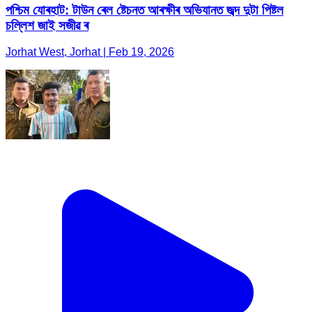
পশ্চিম যোৰহাট: টাউন ৰেল ষ্টেচনত আৰক্ষীৰ অভিযানত জব্দ দুটা পিষ্টল
চল্লিশ জাই সজীৱ ৰ
Jorhat West, Jorhat | Feb 19, 2026