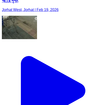
আ:য়ে লৃগাং
Jorhat West, Jorhat | Feb 19, 2026