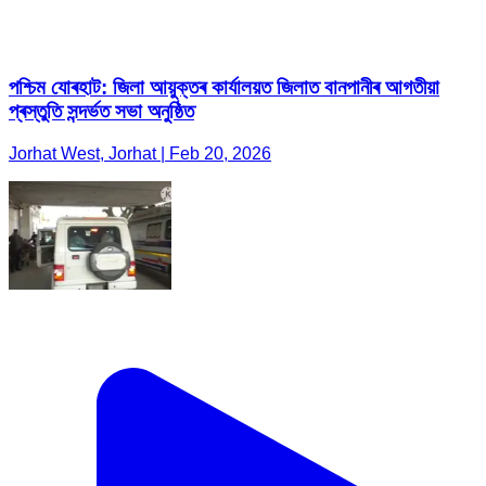
পশ্চিম যোৰহাট: জিলা আয়ুক্তৰ কাৰ্যালয়ত জিলাত বানপানীৰ আগতীয়া
প্ৰস্তুতি সন্দৰ্ভত সভা অনুষ্ঠিত
Jorhat West, Jorhat | Feb 20, 2026