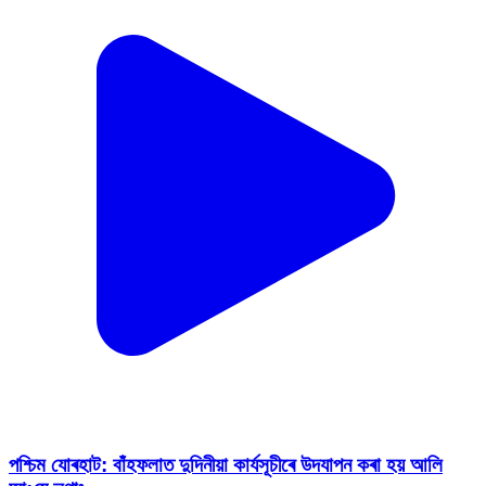
পশ্চিম যোৰহাট: বাঁহফলাত দুদিনীয়া কাৰ্যসূচীৰে উদযাপন কৰা হয় আলি