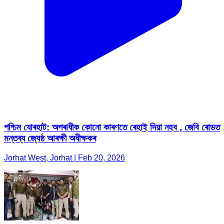
পশ্চিম যোৰহাট: অপৰাধীক কোনো কাৰণতে ৰেহাই দিয়া নহব , জেবি ৰোডত
মন্তব্য জ্যেষ্ঠ আৰক্ষী অধীক্ষকৰ
Jorhat West, Jorhat | Feb 20, 2026