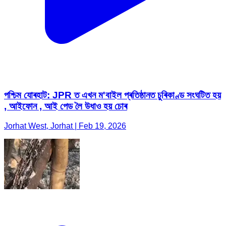
পশ্চিম যোৰহাট: JPR ত এখন ম'বাইল প্ৰতিষ্ঠানত চুৰিকাণ্ড সংঘটিত হয়
, আইফোন , আই পেড লৈ উধাও হয় চোৰ
Jorhat West, Jorhat | Feb 19, 2026