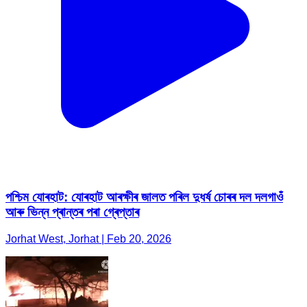
পশ্চিম যোৰহাট: যোৰহাট আৰক্ষীৰ জালত পৰিল দুধৰ্ষ চোৰৰ দল দলগাওঁ
আৰু ভিন্ন প্ৰান্তৰ পৰা গ্ৰেপ্তাৰ
Jorhat West, Jorhat | Feb 20, 2026