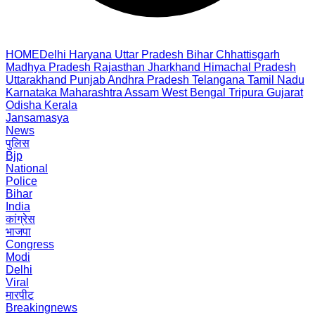
HOME
Delhi
Haryana
Uttar Pradesh
Bihar
Chhattisgarh
Madhya Pradesh
Rajasthan
Jharkhand
Himachal Pradesh
Uttarakhand
Punjab
Andhra Pradesh
Telangana
Tamil Nadu
Karnataka
Maharashtra
Assam
West Bengal
Tripura
Gujarat
Odisha
Kerala
Jansamasya
News
पुलिस
Bjp
National
Police
Bihar
India
कांग्रेस
भाजपा
Congress
Modi
Delhi
Viral
मारपीट
Breakingnews