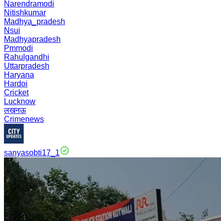
Narendramodi
Nitishkumar
Madhya_pradesh
Nsui
Madhyapradesh
Pmmodi
Rahulgandhi
Uttarpradesh
Haryana
Hardoi
Cricket
Lucknow
लखनऊ
Crimenews
sanyasobti17_1