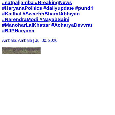
#satpaljamba #BreakingNews
#HaryanaPolitics #dailyupdate #pundri
#Kaithal #SwachhBharatAbhiyan
#NarendraModi #NayabSaini
#ManoharLalKhattar #AcharyaDevvrat
#BJPHaryana
Ambala, Ambala | Jul 30, 2026