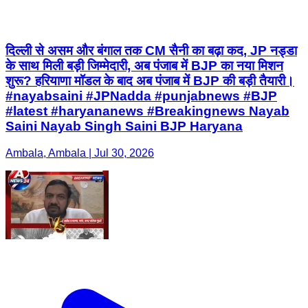
दिल्ली से असम और बंगाल तक CM सैनी का बढ़ा कद, JP नड्डा
के साथ मिली बड़ी जिम्मेदारी, अब पंजाब में BJP का नया मिशन
शुरू? हरियाणा मॉडल के बाद अब पंजाब में BJP की बड़ी तैयारी।
#nayabsaini #JPNadda #punjabnews #BJP
#latest #haryananews #Breakingnews Nayab
Saini Nayab Singh Saini BJP Haryana
Ambala, Ambala | Jul 30, 2026