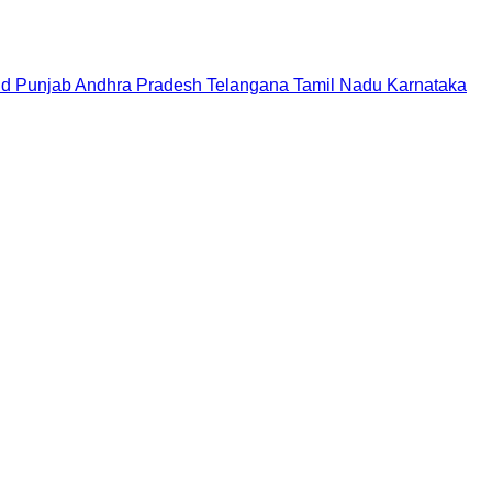
nd
Punjab
Andhra Pradesh
Telangana
Tamil Nadu
Karnataka