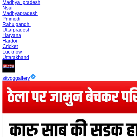
Madhya_pradesh
Nsui
Madhyapradesh
Pmmodi
Rahulgandhi
Uttarpradesh
Haryana
Hardoi
Cricket
Lucknow
Uttarakhand
sityoggallery