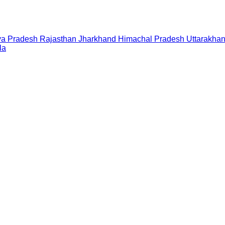
a Pradesh
Rajasthan
Jharkhand
Himachal Pradesh
Uttarakha
la