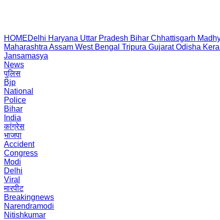
HOME
Delhi
Haryana
Uttar Pradesh
Bihar
Chhattisgarh
Madhy
Maharashtra
Assam
West Bengal
Tripura
Gujarat
Odisha
Kera
Jansamasya
News
पुलिस
Bjp
National
Police
Bihar
India
कांग्रेस
भाजपा
Accident
Congress
Modi
Delhi
Viral
मारपीट
Breakingnews
Narendramodi
Nitishkumar