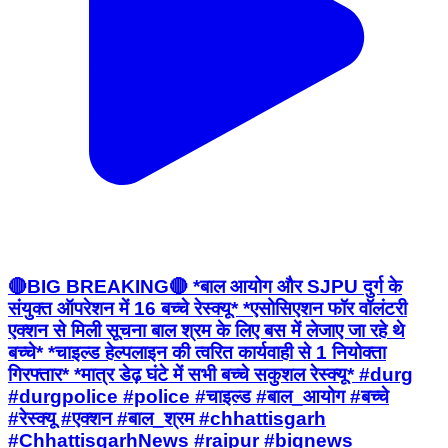
🔴BIG BREAKING🔴 *बाल आयोग और SJPU दुर्ग के
संयुक्त ऑपरेशन में 16 बच्चे रेस्क्यू* *एसोसिएशन फॉर वॉलंटरी
एक्शन से मिली सूचना बाल श्रम के लिए बस में लेजाए जा रहे थे
बच्चे* *चाइल्ड हेल्पलाइन की त्वरित कार्यवाही से 1 नियोक्ता
गिरफ्तार* *मात्र डेढ़ घंटे में सभी बच्चे सकुशल रेस्क्यू* #durg
#durgpolice #police #चाइल्ड #बाल_आयोग #बच्चे
#रेस्क्यू #एक्शन #बाल_श्रम #chhattisgarh
#ChhattisgarhNews #raipur #bignews