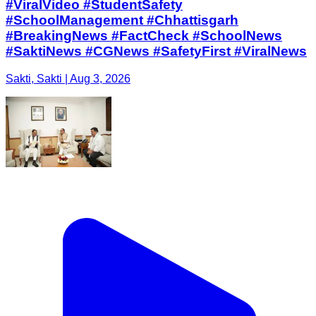
#ViralVideo #StudentSafety
#SchoolManagement #Chhattisgarh
#BreakingNews #FactCheck #SchoolNews
#SaktiNews #CGNews #SafetyFirst #ViralNews
Sakti, Sakti | Aug 3, 2026