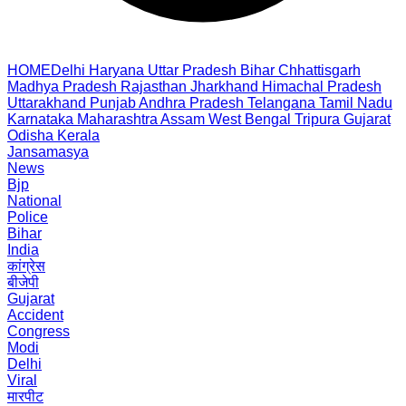
HOME
Delhi
Haryana
Uttar Pradesh
Bihar
Chhattisgarh
Madhya Pradesh
Rajasthan
Jharkhand
Himachal Pradesh
Uttarakhand
Punjab
Andhra Pradesh
Telangana
Tamil Nadu
Karnataka
Maharashtra
Assam
West Bengal
Tripura
Gujarat
Odisha
Kerala
Jansamasya
News
Bjp
National
Police
Bihar
India
कांग्रेस
बीजेपी
Gujarat
Accident
Congress
Modi
Delhi
Viral
मारपीट