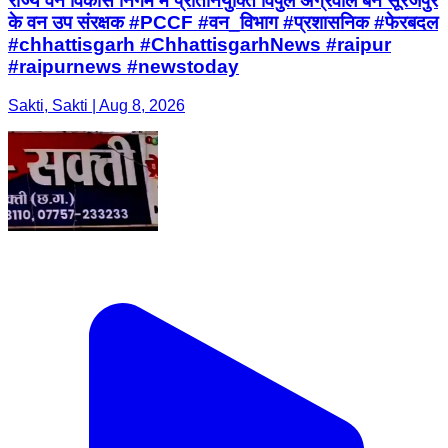
राज्य वन विकास निगम में प्रतिनियुक्ति विपुल अग्रवाल बने सूरजपुर
के वन उप संरक्षक #PCCF #वन_विभाग #प्रशासनिक #फेरबदल
#chhattisgarh #ChhattisgarhNews #raipur
#raipurnews #newstoday
Sakti, Sakti | Aug 8, 2026