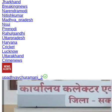
Jharkhand
Breakingnews
Narendramodi
Nitishkumar
Madhya_pradesh
Nsui
Pmmodi
Rahulgandhi
Uttarpradesh
Haryana
Cricket
Lucknow
Uttarakhand
Crimenews
upadhyaychuramani_2