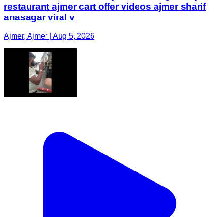
restaurant ajmer cart offer videos ajmer sharif
anasagar viral v
Ajmer, Ajmer | Aug 5, 2026