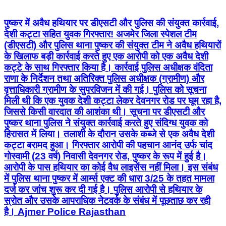
पुष्कर में अवैध हथियार पर डीएसटी और पुलिस की संयुक्त कार्रवाई,
देशी कट्टा सहित युवक गिरफ्तार! अजमेर जिला स्पेशल टीम
(डीएसटी) और पुलिस थाना पुष्कर की संयुक्त टीम ने अवैध हथियारों
के खिलाफ बड़ी कार्रवाई करते हुए एक आरोपी को एक अवैध देशी
कट्टे के साथ गिरफ्तार किया है। कार्रवाई पुलिस अधीक्षक वंदिता
राणा के निर्देशन तथा अतिरिक्त पुलिस अधीक्षक (ग्रामीण) और
वृत्ताधिकारी ग्रामीण के सुपरविजन में की गई। पुलिस को सूचना
मिली थी कि एक युवक देशी कट्टा लेकर देवनगर रोड पर घूम रहा है,
जिससे किसी वारदात की आशंका थी। सूचना पर डीएसटी और
पुष्कर थाना पुलिस ने संयुक्त कार्रवाई करते हुए संदिग्ध युवक को
हिरासत में लिया। तलाशी के दौरान उसके कब्जे से एक अवैध देशी
कट्टा बरामद हुआ। गिरफ्तार आरोपी की पहचान आनंद उर्फ चांद
गोस्वामी (23 वर्ष) निवासी देवनगर रोड, पुष्कर के रूप में हुई है।
आरोपी के पास हथियार का कोई वैध लाइसेंस नहीं मिला। इस संबंध
में पुलिस थाना पुष्कर में आर्म्स एक्ट की धारा 3/25 के तहत मामला
दर्ज कर जांच शुरू कर दी गई है। पुलिस आरोपी से हथियार के
स्रोत और उसके आपराधिक नेटवर्क के संबंध में पूछताछ कर रही
है। Ajmer Police Rajasthan