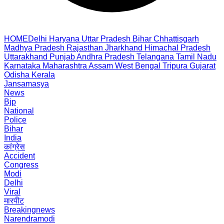
HOME
Delhi
Haryana
Uttar Pradesh
Bihar
Chhattisgarh
Madhya Pradesh
Rajasthan
Jharkhand
Himachal Pradesh
Uttarakhand
Punjab
Andhra Pradesh
Telangana
Tamil Nadu
Karnataka
Maharashtra
Assam
West Bengal
Tripura
Gujarat
Odisha
Kerala
Jansamasya
News
Bjp
National
Police
Bihar
India
कांग्रेस
Accident
Congress
Modi
Delhi
Viral
मारपीट
Breakingnews
Narendramodi