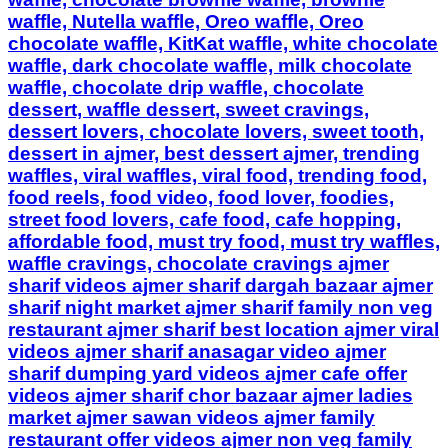
waffle, Nutella waffle, Oreo waffle, Oreo
chocolate waffle, KitKat waffle, white chocolate
waffle, dark chocolate waffle, milk chocolate
waffle, chocolate drip waffle, chocolate
dessert, waffle dessert, sweet cravings,
dessert lovers, chocolate lovers, sweet tooth,
dessert in ajmer, best dessert ajmer, trending
waffles, viral waffles, viral food, trending food,
food reels, food video, food lover, foodies,
street food lovers, cafe food, cafe hopping,
affordable food, must try food, must try waffles,
waffle cravings, chocolate cravings ajmer
sharif videos ajmer sharif dargah bazaar ajmer
sharif night market ajmer sharif family non veg
restaurant ajmer sharif best location ajmer viral
videos ajmer sharif anasagar video ajmer
sharif dumping yard videos ajmer cafe offer
videos ajmer sharif chor bazaar ajmer ladies
market ajmer sawan videos ajmer family
restaurant offer videos ajmer non veg family