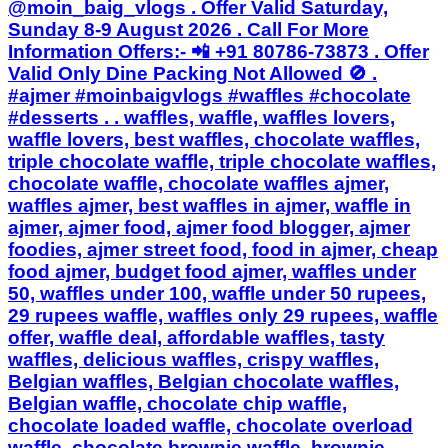
@moin_baig_vlogs . Offer Valid Saturday,
Sunday 8-9 August 2026 . Call For More
Information Offers:- 📲 +91 80786-73873 . Offer
Valid Only Dine Packing Not Allowed 🚫 .
#ajmer #moinbaigvlogs #waffles #chocolate
#desserts . . waffles, waffle, waffles lovers,
waffle lovers, best waffles, chocolate waffles,
triple chocolate waffle, triple chocolate waffles,
chocolate waffle, chocolate waffles ajmer,
waffles ajmer, best waffles in ajmer, waffle in
ajmer, ajmer food, ajmer food blogger, ajmer
foodies, ajmer street food, food in ajmer, cheap
food ajmer, budget food ajmer, waffles under
50, waffles under 100, waffle under 50 rupees,
29 rupees waffle, waffles only 29 rupees, waffle
offer, waffle deal, affordable waffles, tasty
waffles, delicious waffles, crispy waffles,
Belgian waffles, Belgian chocolate waffles,
Belgian waffle, chocolate chip waffle,
chocolate loaded waffle, chocolate overload
waffle, chocolate brownie waffle, brownie