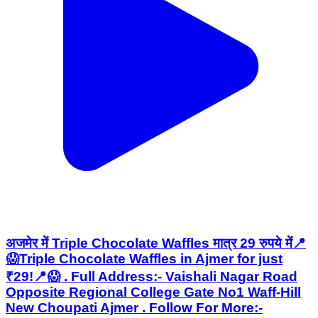
अजमेर में Triple Chocolate Waffles मात्र 29 रुपये में📍
😱Triple Chocolate Waffles in Ajmer for just
₹29!📍😱 . Full Address:- Vaishali Nagar Road
Opposite Regional College Gate No1 Waff-Hill
New Choupati Ajmer . Follow For More:-