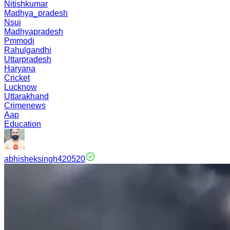
Nitishkumar
Madhya_pradesh
Nsui
Madhyapradesh
Pmmodi
Rahulgandhi
Uttarpradesh
Haryana
Cricket
Lucknow
Uttarakhand
Crimenews
Aap
Education
abhisheksingh420520