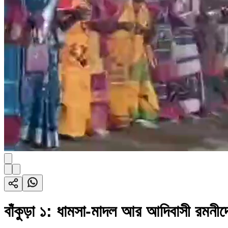
বাঁকুড়া ১: ধামসা-মাদল আর আদিবাসী রমনী