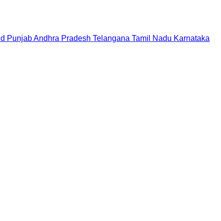
nd
Punjab
Andhra Pradesh
Telangana
Tamil Nadu
Karnataka