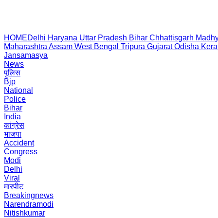
HOME
Delhi
Haryana
Uttar Pradesh
Bihar
Chhattisgarh
Madhy
Maharashtra
Assam
West Bengal
Tripura
Gujarat
Odisha
Kera
Jansamasya
News
पुलिस
Bjp
National
Police
Bihar
India
कांग्रेस
भाजपा
Accident
Congress
Modi
Delhi
Viral
मारपीट
Breakingnews
Narendramodi
Nitishkumar