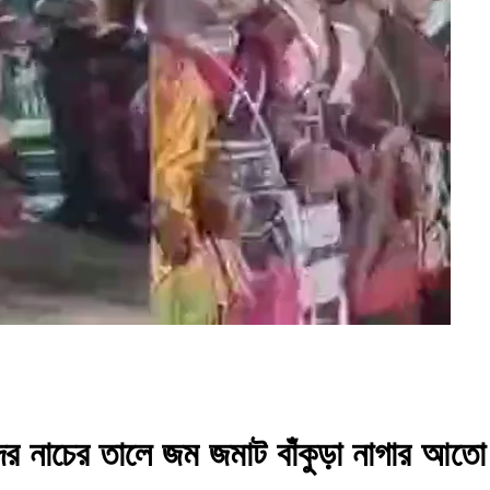
দের নাচের তালে জম জমাট বাঁকুড়া নাগার আতো