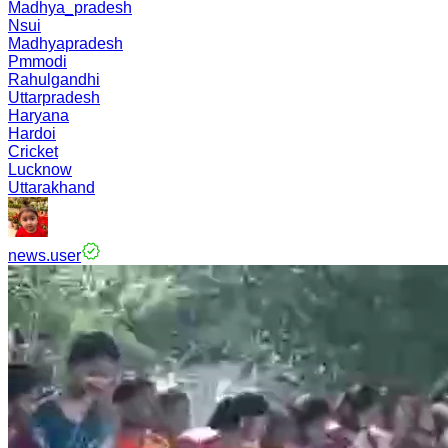
Madhya_pradesh
Nsui
Madhyapradesh
Pmmodi
Rahulgandhi
Uttarpradesh
Haryana
Hardoi
Cricket
Lucknow
Uttarakhand
news.user