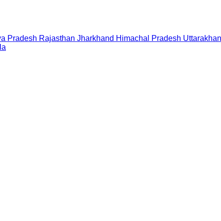
a Pradesh
Rajasthan
Jharkhand
Himachal Pradesh
Uttarakha
la