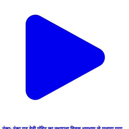
रंका: रंका गढ़ देवी मंदिर का स्थापना दिवस धूमधाम से मनाया गया,