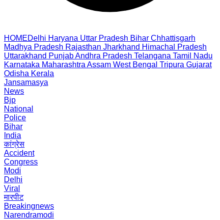
HOME
Delhi
Haryana
Uttar Pradesh
Bihar
Chhattisgarh
Madhya Pradesh
Rajasthan
Jharkhand
Himachal Pradesh
Uttarakhand
Punjab
Andhra Pradesh
Telangana
Tamil Nadu
Karnataka
Maharashtra
Assam
West Bengal
Tripura
Gujarat
Odisha
Kerala
Jansamasya
News
Bjp
National
Police
Bihar
India
कांग्रेस
Accident
Congress
Modi
Delhi
Viral
मारपीट
Breakingnews
Narendramodi