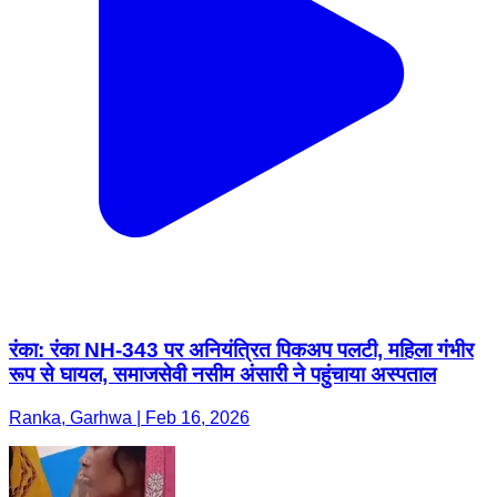
रंका: रंका NH-343 पर अनियंत्रित पिकअप पलटी, महिला गंभीर
रूप से घायल, समाजसेवी नसीम अंसारी ने पहुंचाया अस्पताल
Ranka, Garhwa | Feb 16, 2026