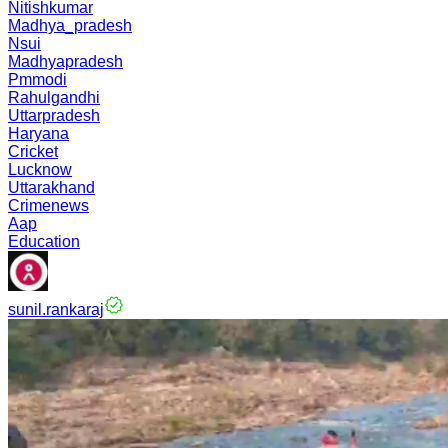
Nitishkumar
Madhya_pradesh
Nsui
Madhyapradesh
Pmmodi
Rahulgandhi
Uttarpradesh
Haryana
Cricket
Lucknow
Uttarakhand
Crimenews
Aap
Education
sunil.rankaraj