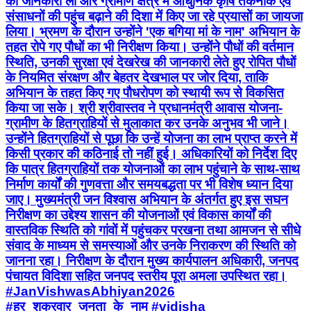
की जानकारी ली और ग्रामीण क्षेत्र में आधुनिक कृषि तकनीक एवं
संसाधनों की पहुंच बढ़ाने की दिशा में किए जा रहे प्रयासों का जायजा
लिया। भ्रमण के दौरान उन्होंने 'एक बगिया मां के नाम' अभियान के
तहत रोपे गए पौधों का भी निरीक्षण किया। उन्होंने पौधों की वर्तमान
स्थिति, उनकी सुरक्षा एवं देखरेख की जानकारी लेते हुए रोपित पौधों
के नियमित संरक्षण और बेहतर देखभाल पर जोर दिया, ताकि
अभियान के तहत किए गए पौधरोपण को स्थायी रूप से विकसित
किया जा सके। श्री श्रीवास्तव ने प्रधानमंत्री आवास योजना-
ग्रामीण के हितग्राहियों से मुलाकात कर उनके अनुभव भी जाने।
उन्होंने हितग्राहियों से पूछा कि उन्हें योजना का लाभ प्राप्त करने में
किसी प्रकार की कठिनाई तो नहीं हुई। अधिकारियों को निर्देश दिए
कि पात्र हितग्राहियों तक योजनाओं का लाभ पहुंचाने के साथ-साथ
निर्माण कार्यों की गुणवत्ता और समयबद्धता पर भी विशेष ध्यान दिया
जाए। मुख्यमंत्री जन विश्वास अभियान के अंतर्गत हुए इस सघन
निरीक्षण का उद्देश्य शासन की योजनाओं एवं विकास कार्यों की
वास्तविक स्थिति को गांवों में पहुंचकर परखना तथा आमजन से सीधे
संवाद के माध्यम से समस्याओं और उनके निराकरण की स्थिति को
जानना रहा। निरीक्षण के दौरान मुख्य कार्यपालन अधिकारी, जनपद
पंचायत विदिशा सहित जनपद स्तरीय पूरा अमला उपस्थित रहा।
#JanVishwasAbhiyan2026
#हर_शुक्रवार_जनता_के_नाम #vidisha