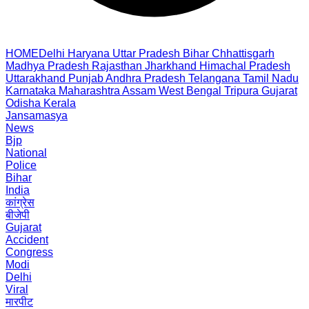
HOME
Delhi
Haryana
Uttar Pradesh
Bihar
Chhattisgarh
Madhya Pradesh
Rajasthan
Jharkhand
Himachal Pradesh
Uttarakhand
Punjab
Andhra Pradesh
Telangana
Tamil Nadu
Karnataka
Maharashtra
Assam
West Bengal
Tripura
Gujarat
Odisha
Kerala
Jansamasya
News
Bjp
National
Police
Bihar
India
कांग्रेस
बीजेपी
Gujarat
Accident
Congress
Modi
Delhi
Viral
मारपीट