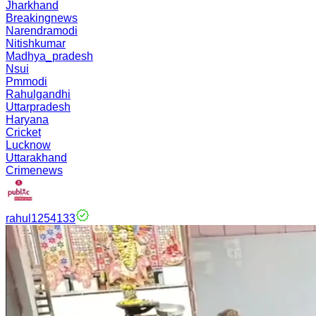
Jharkhand
Breakingnews
Narendramodi
Nitishkumar
Madhya_pradesh
Nsui
Pmmodi
Rahulgandhi
Uttarpradesh
Haryana
Cricket
Lucknow
Uttarakhand
Crimenews
rahul1254133