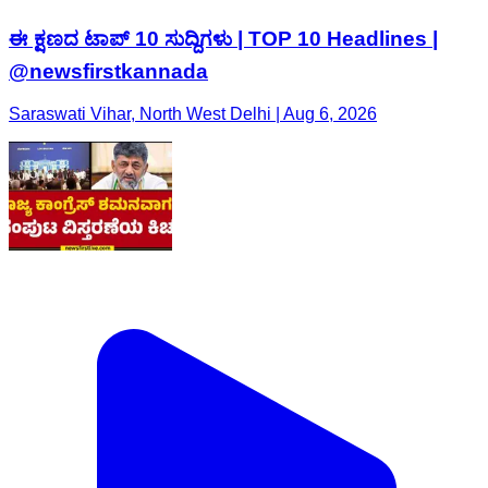
ಈ ಕ್ಷಣದ ಟಾಪ್​ 10​ ಸುದ್ದಿಗಳು | TOP 10 Headlines |
@newsfirstkannada
Saraswati Vihar, North West Delhi | Aug 6, 2026