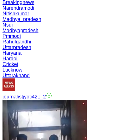
Breakingnews
Narendramodi
Nitishkumar
Madhya_pradesh
Nsui
Madhyapradesh
Pmmodi
Rahulgandhi
Uttarpradesh
Haryana
Hardoi
Cricket
Lucknow
Uttarakhand
journalistjyoti421_2