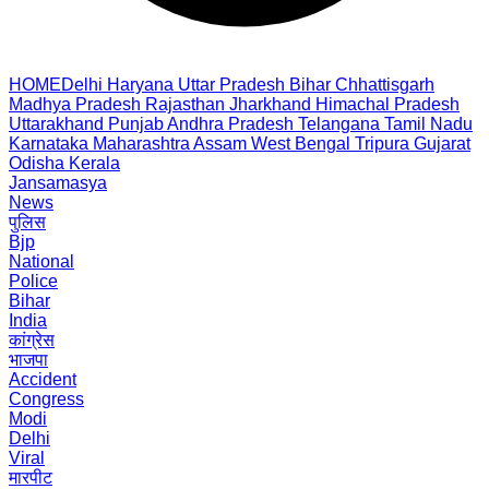
HOME
Delhi
Haryana
Uttar Pradesh
Bihar
Chhattisgarh
Madhya Pradesh
Rajasthan
Jharkhand
Himachal Pradesh
Uttarakhand
Punjab
Andhra Pradesh
Telangana
Tamil Nadu
Karnataka
Maharashtra
Assam
West Bengal
Tripura
Gujarat
Odisha
Kerala
Jansamasya
News
पुलिस
Bjp
National
Police
Bihar
India
कांग्रेस
भाजपा
Accident
Congress
Modi
Delhi
Viral
मारपीट