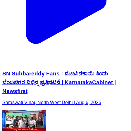
SN Subbareddy Fans : ಮೆಣಸಿನಕಾಯಿ ತಿಂದು
ಬೆಂಬಲಿಗರ ವಿಭಿನ್ನ ಪ್ರತಿಭಟನೆ | KarnatakaCabinet |
Newsfirst
Saraswati Vihar, North West Delhi | Aug 6, 2026