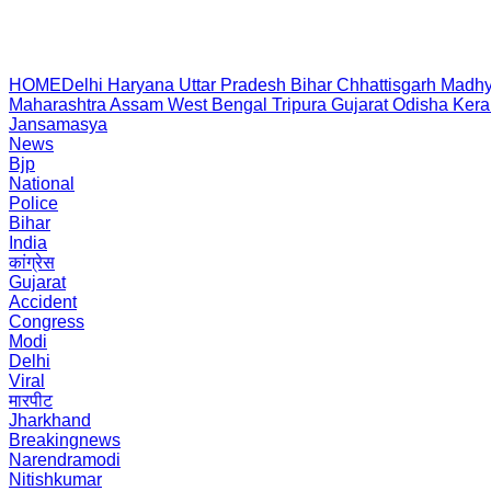
HOME
Delhi
Haryana
Uttar Pradesh
Bihar
Chhattisgarh
Madhy
Maharashtra
Assam
West Bengal
Tripura
Gujarat
Odisha
Kera
Jansamasya
News
Bjp
National
Police
Bihar
India
कांग्रेस
Gujarat
Accident
Congress
Modi
Delhi
Viral
मारपीट
Jharkhand
Breakingnews
Narendramodi
Nitishkumar