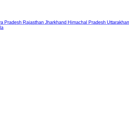
a Pradesh
Rajasthan
Jharkhand
Himachal Pradesh
Uttarakha
la