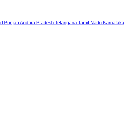
nd
Punjab
Andhra Pradesh
Telangana
Tamil Nadu
Karnataka