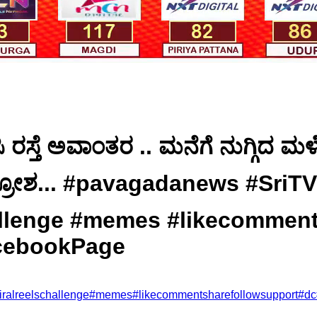
ರಸ್ತೆ ಅವಾಂತರ .. ಮನೆಗೆ ನುಗ್ಗಿದ ಮಳ
್ಥರ ಆಕ್ರೋಶ... #pavagadanews #Sr
allenge #memes #likecommen
acebookPage
iralreelschallenge
#
memes
#
likecommentsharefollowsupport
#
dc