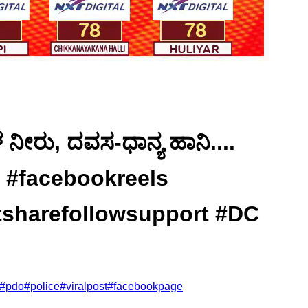
ೆ ನೀರು, ದವಸ-ಧಾನ್ಯ ಹಾನಿ....
iTV #facebookreels
tsharefollowsupport #DC
#
pdo
#
police
#
viralpost
#
facebookpage