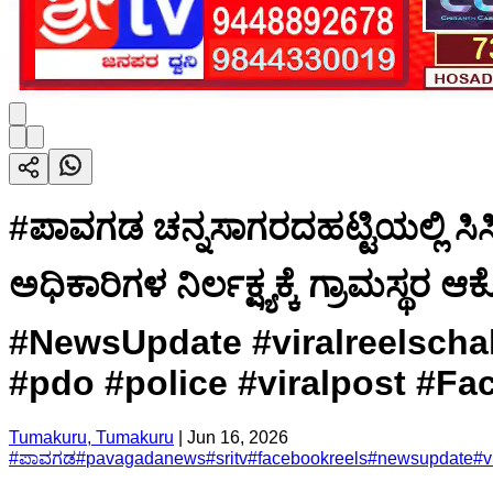
#ಪಾವಗಡ ಚನ್ನಸಾಗರದಹಟ್ಟಿಯಲ್ಲಿ ಸಿಸಿ 
ಅಧಿಕಾರಿಗಳ ನಿರ್ಲಕ್ಷ್ಯಕ್ಕೆ ಗ್ರಾಮಸ
#NewsUpdate #viralreelsch
#pdo #police #viralpost #F
Tumakuru, Tumakuru
|
Jun 16, 2026
#
ಪಾವಗಡ
#
pavagadanews
#
sritv
#
facebookreels
#
newsupdate
#
v