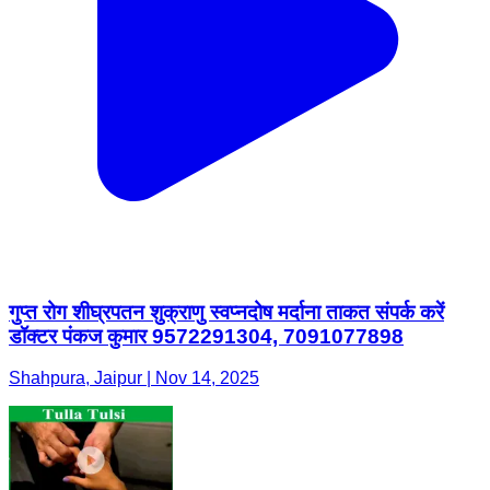
गुप्त रोग शीघ्रपतन शुक्राणु स्वप्नदोष मर्दाना ताकत संपर्क करें
डॉक्टर पंकज कुमार 9572291304, 7091077898
Shahpura, Jaipur | Nov 14, 2025