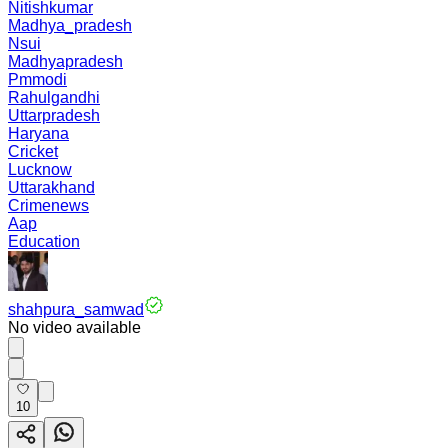
Nitishkumar
Madhya_pradesh
Nsui
Madhyapradesh
Pmmodi
Rahulgandhi
Uttarpradesh
Haryana
Cricket
Lucknow
Uttarakhand
Crimenews
Aap
Education
shahpura_samwad
No video available
10