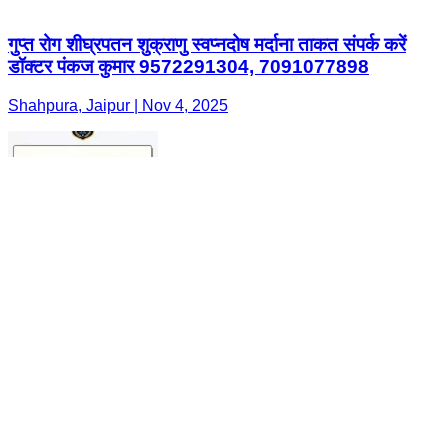
गुप्त रोग शीघ्रपतन शुक्राणु स्वप्नदोष मर्दाना ताकत संपर्क करें
डॉक्टर पंकज कुमार 9572291304, 7091077898
Shahpura, Jaipur | Nov 4, 2025