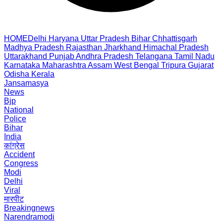
HOME
Delhi
Haryana
Uttar Pradesh
Bihar
Chhattisgarh
Madhya Pradesh
Rajasthan
Jharkhand
Himachal Pradesh
Uttarakhand
Punjab
Andhra Pradesh
Telangana
Tamil Nadu
Karnataka
Maharashtra
Assam
West Bengal
Tripura
Gujarat
Odisha
Kerala
Jansamasya
News
Bjp
National
Police
Bihar
India
कांग्रेस
Accident
Congress
Modi
Delhi
Viral
मारपीट
Breakingnews
Narendramodi