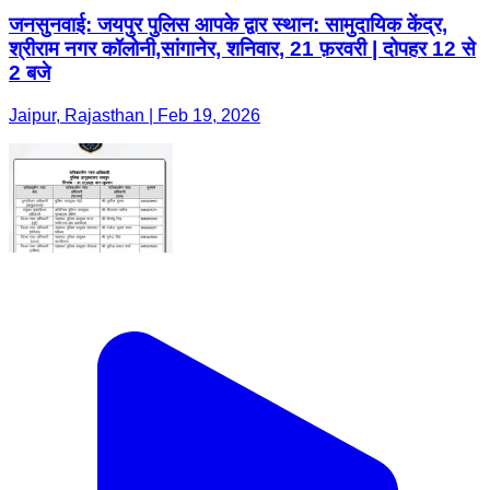
जनसुनवाई: जयपुर पुलिस आपके द्वार स्थान: सामुदायिक केंद्र,
श्रीराम नगर कॉलोनी,सांगानेर, शनिवार, 21 फ़रवरी | दोपहर 12 से
2 बजे
Jaipur, Rajasthan | Feb 19, 2026