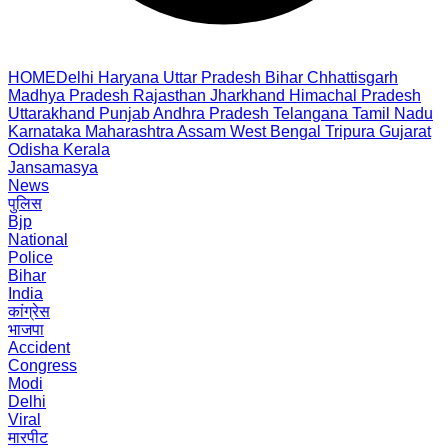
HOME
Delhi
Haryana
Uttar Pradesh
Bihar
Chhattisgarh
Madhya Pradesh
Rajasthan
Jharkhand
Himachal Pradesh
Uttarakhand
Punjab
Andhra Pradesh
Telangana
Tamil Nadu
Karnataka
Maharashtra
Assam
West Bengal
Tripura
Gujarat
Odisha
Kerala
Jansamasya
News
पुलिस
Bjp
National
Police
Bihar
India
कांग्रेस
भाजपा
Accident
Congress
Modi
Delhi
Viral
मारपीट