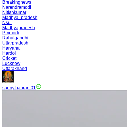
Breakingnews
Narendramodi
Nitishkumar
Madhya_pradesh
Nsui
Madhyapradesh
Pmmodi
Rahulgandhi
Uttarpradesh
Haryana
Hardoi
Cricket
Lucknow
Uttarakhand
sunny.bahrani01