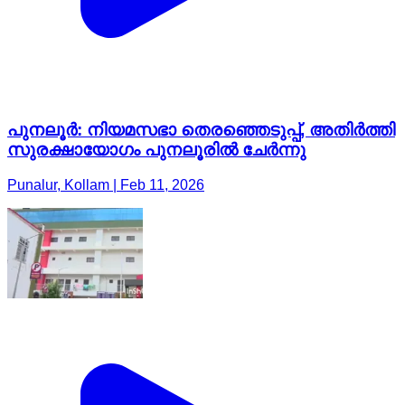
പുനലൂർ: നിയമസഭാ തെരഞ്ഞെടുപ്പ്, അതിർത്തി
സുരക്ഷായോഗം പുനലൂരിൽ ചേർന്നു
Punalur, Kollam | Feb 11, 2026