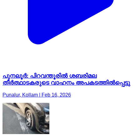
പുനലൂർ: പിറവന്തൂരിൽ ശബരിമല
തീർത്ഥാടകരുടെ വാഹനം അപകടത്തിൽപ്പെട്ടു
Punalur, Kollam | Feb 16, 2026