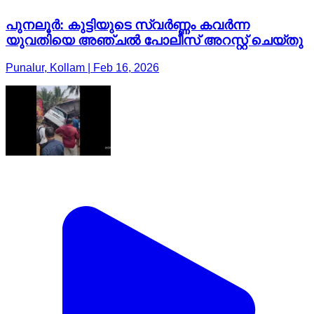
പുനലൂർ: കുട്ടിയുടെ സ്വർണ്ണം കവർന്ന
യുവതിയെ അഞ്ചൽ പോലീസ് അറസ്റ്റ് ചെയ്തു
Punalur, Kollam | Feb 16, 2026