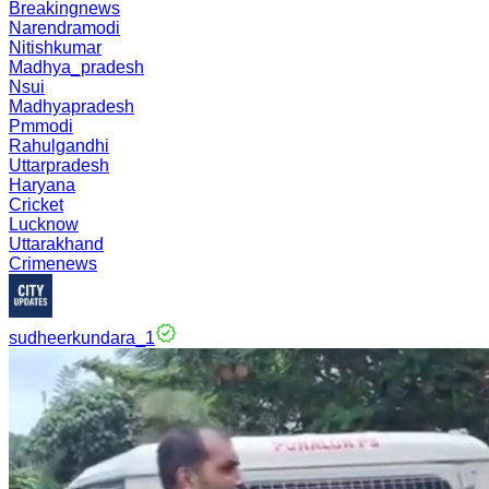
Breakingnews
Narendramodi
Nitishkumar
Madhya_pradesh
Nsui
Madhyapradesh
Pmmodi
Rahulgandhi
Uttarpradesh
Haryana
Cricket
Lucknow
Uttarakhand
Crimenews
sudheerkundara_1