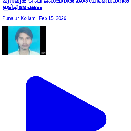
പുനലൂർ: ടി ബി ജംഗ്ഷനിൽ കാർ ഡിവൈഡറിൽ
ഇടിച്ച് അപകടം
Punalur, Kollam | Feb 15, 2026