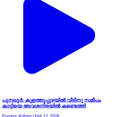
പുനലൂർ: കുളത്തൂപ്പുഴയിൽ വീടിനു സമീപം
കാട്ടിയെ അവശനിരയിൽ കണ്ടെത്തി
Punalur, Kollam | Feb 12, 2026