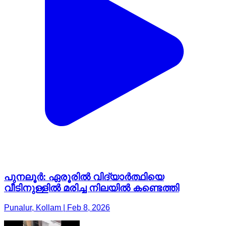
പുനലൂർ: ഏരൂരിൽ വിദ്യാർത്ഥിയെ
വീടിനുള്ളിൽ മരിച്ച നിലയിൽ കണ്ടെത്തി
Punalur, Kollam | Feb 8, 2026