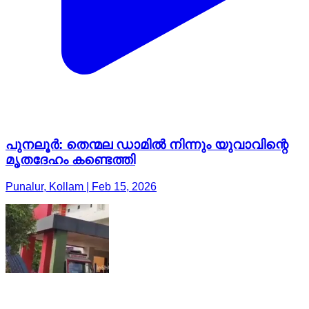
പുനലൂർ: തെന്മല ഡാമിൽ നിന്നും യുവാവിന്റെ
മൃതദേഹം കണ്ടെത്തി
Punalur, Kollam | Feb 15, 2026