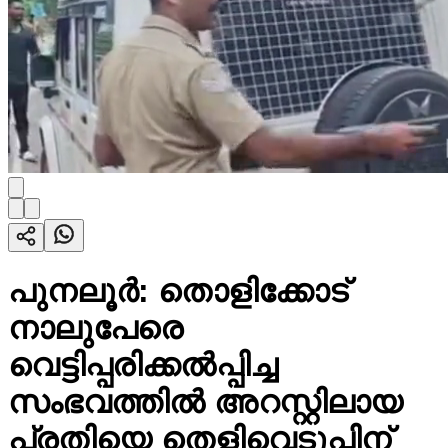
പുനലൂർ: തൊളിക്കോട്
നാലുപേരെ
വെട്ടിപ്പരിക്കൽപ്പിച്ച
സംഭവത്തിൽ അറസ്റ്റിലായ
പ്രതിയെ തെളിവെടുപ്പിന്