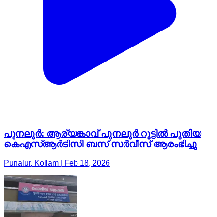
പുനലൂർ: ആര്യങ്കാവ് പുനലൂർ റൂട്ടിൽ പുതിയ
കെഎസ്ആർടിസി ബസ് സർവീസ് ആരംഭിച്ചു
Punalur, Kollam | Feb 18, 2026