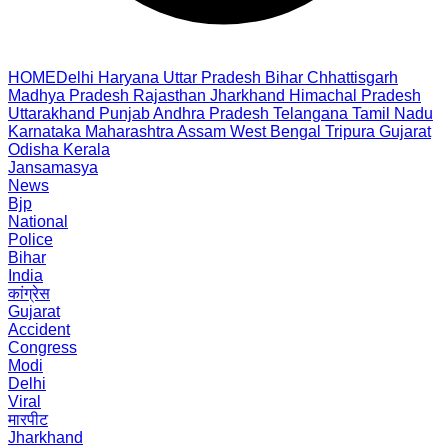
HOME
Delhi
Haryana
Uttar Pradesh
Bihar
Chhattisgarh
Madhya Pradesh
Rajasthan
Jharkhand
Himachal Pradesh
Uttarakhand
Punjab
Andhra Pradesh
Telangana
Tamil Nadu
Karnataka
Maharashtra
Assam
West Bengal
Tripura
Gujarat
Odisha
Kerala
Jansamasya
News
Bjp
National
Police
Bihar
India
कांग्रेस
Gujarat
Accident
Congress
Modi
Delhi
Viral
मारपीट
Jharkhand