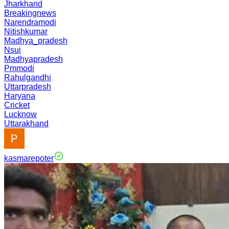
Jharkhand
Breakingnews
Narendramodi
Nitishkumar
Madhya_pradesh
Nsui
Madhyapradesh
Pmmodi
Rahulgandhi
Uttarpradesh
Haryana
Cricket
Lucknow
Uttarakhand
kasmarepoter