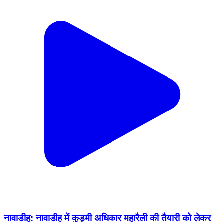
नावाडीह: नावाडीह में कुड़मी अधिकार महारैली की तैयारी को लेकर