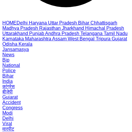
HOME
Delhi
Haryana
Uttar Pradesh
Bihar
Chhattisgarh
Madhya Pradesh
Rajasthan
Jharkhand
Himachal Pradesh
Uttarakhand
Punjab
Andhra Pradesh
Telangana
Tamil Nadu
Karnataka
Maharashtra
Assam
West Bengal
Tripura
Gujarat
Odisha
Kerala
Jansamasya
News
Bjp
National
Police
Bihar
India
कांग्रेस
बीजेपी
Gujarat
Accident
Congress
Modi
Delhi
Viral
मारपीट