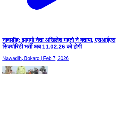
नावाडीह: झामुमो नेता अखिलेश महतो ने बताया, एसआईएस
सिक्योरिटी भर्ती अब 11.02.26 को होगी
Nawadih, Bokaro | Feb 7, 2026