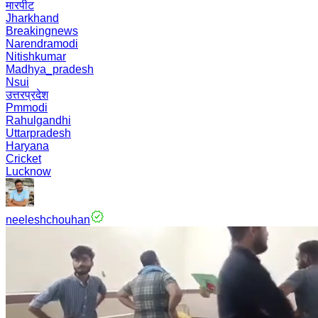
मारपीट
Jharkhand
Breakingnews
Narendramodi
Nitishkumar
Madhya_pradesh
Nsui
उत्तरप्रदेश
Pmmodi
Rahulgandhi
Uttarpradesh
Haryana
Cricket
Lucknow
neeleshchouhan