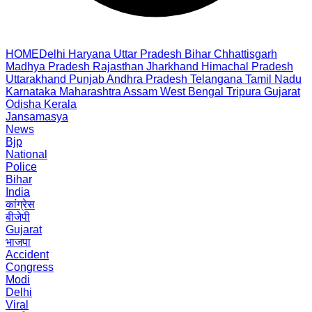
HOME
Delhi
Haryana
Uttar Pradesh
Bihar
Chhattisgarh
Madhya Pradesh
Rajasthan
Jharkhand
Himachal Pradesh
Uttarakhand
Punjab
Andhra Pradesh
Telangana
Tamil Nadu
Karnataka
Maharashtra
Assam
West Bengal
Tripura
Gujarat
Odisha
Kerala
Jansamasya
News
Bjp
National
Police
Bihar
India
कांग्रेस
बीजेपी
Gujarat
भाजपा
Accident
Congress
Modi
Delhi
Viral