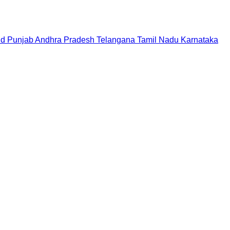
nd
Punjab
Andhra Pradesh
Telangana
Tamil Nadu
Karnataka