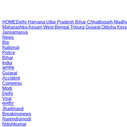
HOME
Delhi
Haryana
Uttar Pradesh
Bihar
Chhattisgarh
Madhy
Maharashtra
Assam
West Bengal
Tripura
Gujarat
Odisha
Kera
Jansamasya
News
Bjp
National
Police
Bihar
India
कांग्रेस
Gujarat
Accident
Congress
Modi
Delhi
Viral
मारपीट
Jharkhand
Breakingnews
Narendramodi
Nitishkumar