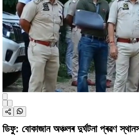
ডিফু: বোকাজান অঞ্চলৰ দুৰ্ঘটনা প্ৰৱণ স্থান