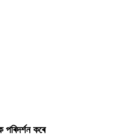
ে পৰিদৰ্শন কৰে