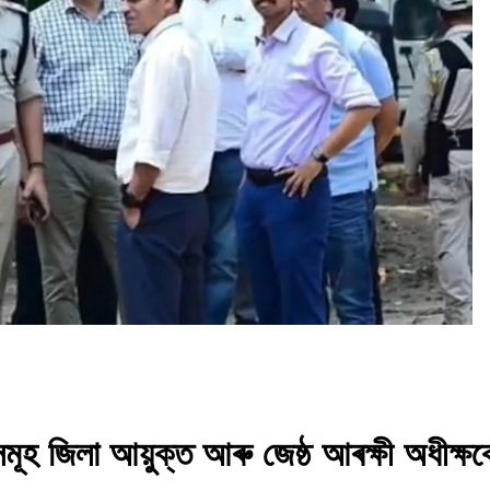
সমূহ জিলা আয়ুক্ত আৰু জেষ্ঠ আৰক্ষী অধীক্ষক