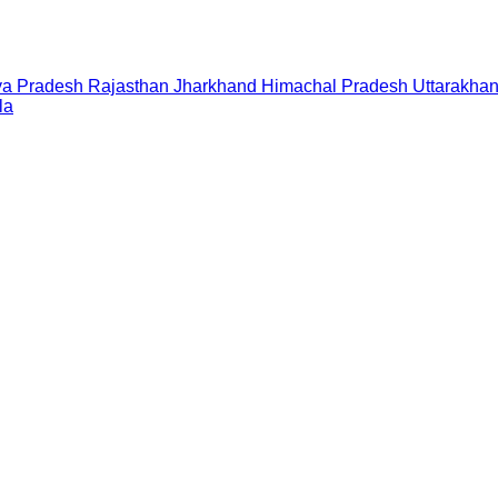
a Pradesh
Rajasthan
Jharkhand
Himachal Pradesh
Uttarakha
la