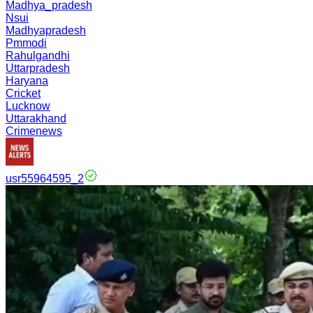
Madhya_pradesh
Nsui
Madhyapradesh
Pmmodi
Rahulgandhi
Uttarpradesh
Haryana
Cricket
Lucknow
Uttarakhand
Crimenews
usr55964595_2