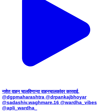
नशेत वाहन चालविणाऱ्या वाहनचालकांवर कारवाई.
@dgpmaharashtra @drpankajbhoyar
@sadashiv.waghmare.16 @wardha_vibes
@apli_wardha_