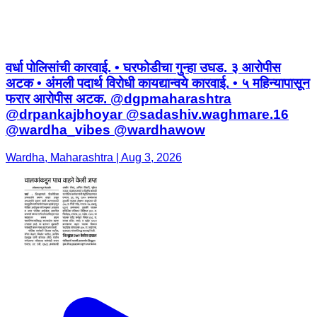
वर्धा पोलिसांची कारवाई. • घरफोडीचा गुन्हा उघड. ३ आरोपीस
अटक • अंमली पदार्थ विरोधी कायद्यान्वये कारवाई. • ५ महिन्यापासून
फरार आरोपीस अटक. @dgpmaharashtra
@drpankajbhoyar @sadashiv.waghmare.16
@wardha_vibes @wardhawow
Wardha, Maharashtra | Aug 3, 2026