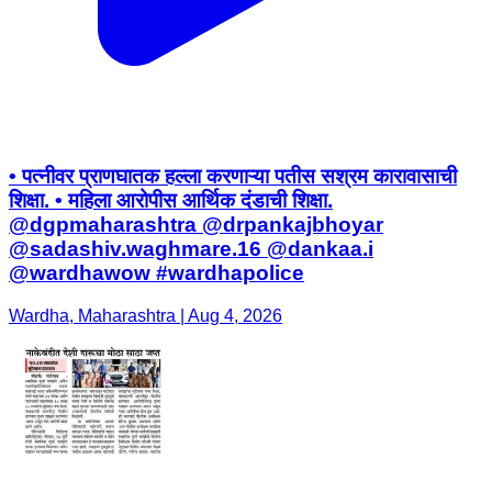
• पत्नीवर प्राणघातक हल्ला करणाऱ्या पतीस सश्रम कारावासाची
शिक्षा. • महिला आरोपीस आर्थिक दंडाची शिक्षा.
@dgpmaharashtra @drpankajbhoyar
@sadashiv.waghmare.16 @dankaa.i
@wardhawow #wardhapolice
Wardha, Maharashtra | Aug 4, 2026