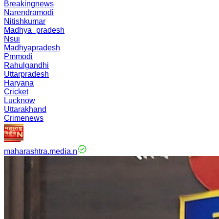
Breakingnews
Narendramodi
Nitishkumar
Madhya_pradesh
Nsui
Madhyapradesh
Pmmodi
Rahulgandhi
Uttarpradesh
Haryana
Cricket
Lucknow
Uttarakhand
Crimenews
maharashtra.media.n