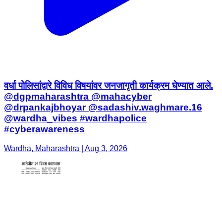
वर्धा पोलिसांद्वारे विविध विषयांवर जनजागृती कार्यक्रम घेण्यात आले.
@dgpmaharashtra @mahacyber
@drpankajbhoyar @sadashiv.waghmare.16
@wardha_vibes #wardhapolice
#cyberawareness
Wardha, Maharashtra | Aug 3, 2026