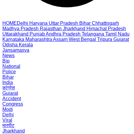
HOME
Delhi
Haryana
Uttar Pradesh
Bihar
Chhattisgarh
Madhya Pradesh
Rajasthan
Jharkhand
Himachal Pradesh
Uttarakhand
Punjab
Andhra Pradesh
Telangana
Tamil Nadu
Karnataka
Maharashtra
Assam
West Bengal
Tripura
Gujarat
Odisha
Kerala
Jansamasya
News
Bjp
National
Police
Bihar
India
कांग्रेस
Gujarat
Accident
Congress
Modi
Delhi
Viral
मारपीट
Jharkhand