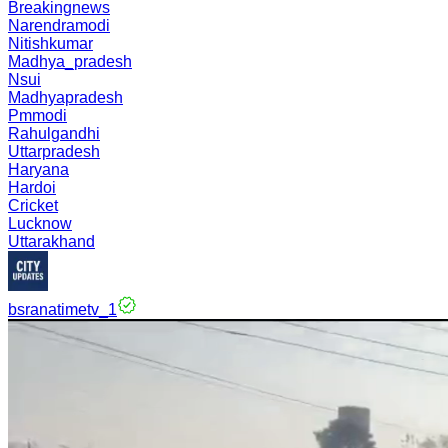
Breakingnews
Narendramodi
Nitishkumar
Madhya_pradesh
Nsui
Madhyapradesh
Pmmodi
Rahulgandhi
Uttarpradesh
Haryana
Hardoi
Cricket
Lucknow
Uttarakhand
bsranatimetv_1