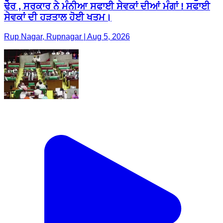
ਢੇਰ , ਸਰਕਾਰ ਨੇ ਮੰਨੀਆ ਸਫਾਈ ਸੇਵਕਾਂ ਦੀਆਂ ਮੰਗਾਂ ! ਸਫਾਈ
ਸੇਵਕਾਂ ਦੀ ਹੜਤਾਲ ਹੋਈ ਖਤਮ।
Rup Nagar, Rupnagar | Aug 5, 2026