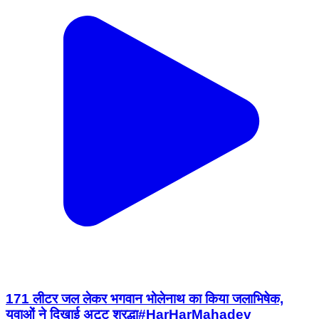
171 लीटर जल लेकर भगवान भोलेनाथ का किया जलाभिषेक,
युवाओं ने दिखाई अटूट श्रद्धा#HarHarMahadev