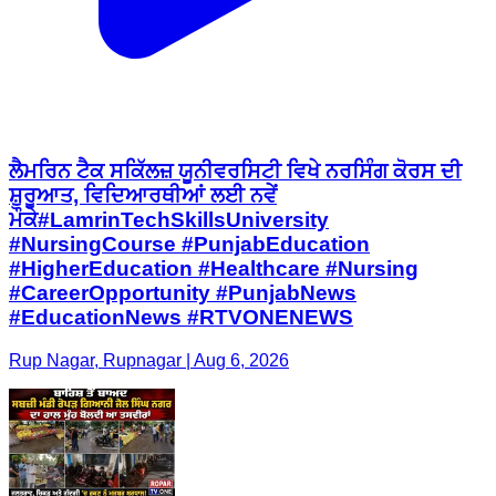
ਲੈਮਰਿਨ ਟੈਕ ਸਕਿੱਲਜ਼ ਯੂਨੀਵਰਸਿਟੀ ਵਿਖੇ ਨਰਸਿੰਗ ਕੋਰਸ ਦੀ
ਸ਼ੁਰੂਆਤ, ਵਿਦਿਆਰਥੀਆਂ ਲਈ ਨਵੇਂ
ਮੌਕੇ#LamrinTechSkillsUniversity
#NursingCourse #PunjabEducation
#HigherEducation #Healthcare #Nursing
#CareerOpportunity #PunjabNews
#EducationNews #RTVONENEWS
Rup Nagar, Rupnagar | Aug 6, 2026