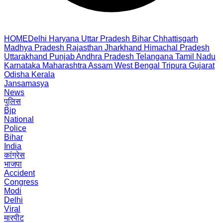
HOME
Delhi
Haryana
Uttar Pradesh
Bihar
Chhattisgarh
Madhya Pradesh
Rajasthan
Jharkhand
Himachal Pradesh
Uttarakhand
Punjab
Andhra Pradesh
Telangana
Tamil Nadu
Karnataka
Maharashtra
Assam
West Bengal
Tripura
Gujarat
Odisha
Kerala
Jansamasya
News
पुलिस
Bjp
National
Police
Bihar
India
कांग्रेस
भाजपा
Accident
Congress
Modi
Delhi
Viral
मारपीट