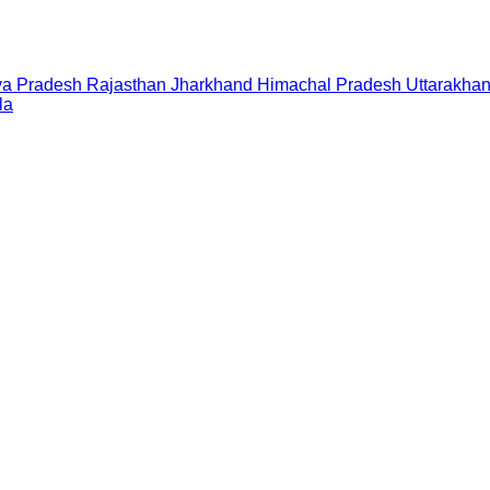
a Pradesh
Rajasthan
Jharkhand
Himachal Pradesh
Uttarakha
la