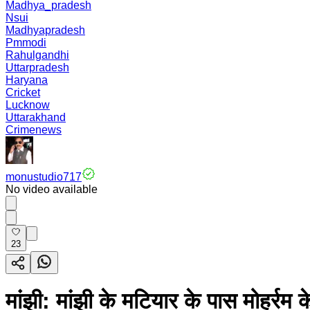
Madhya_pradesh
Nsui
Madhyapradesh
Pmmodi
Rahulgandhi
Uttarpradesh
Haryana
Cricket
Lucknow
Uttarakhand
Crimenews
monustudio717
No video available
23
मांझी: मांझी के मटियार के पास मोहर्रम 