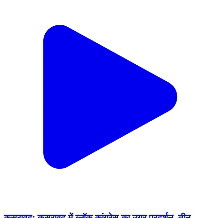
कसरावद: कसरावद में ब्लॉक कांग्रेस का उग्र प्रदर्शन, तीन