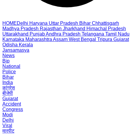
HOME
Delhi
Haryana
Uttar Pradesh
Bihar
Chhattisgarh
Madhya Pradesh
Rajasthan
Jharkhand
Himachal Pradesh
Uttarakhand
Punjab
Andhra Pradesh
Telangana
Tamil Nadu
Karnataka
Maharashtra
Assam
West Bengal
Tripura
Gujarat
Odisha
Kerala
Jansamasya
News
Bjp
National
Police
Bihar
India
कांग्रेस
बीजेपी
Gujarat
Accident
Congress
Modi
Delhi
Viral
मारपीट