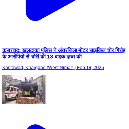
कसरावद: खलटाका पुलिस ने अंतरजिला मोटर साइकिल चोर गिरोह
के आरोपियों से चोरी की 13 बाइक ज़ब्त की
Kasrawad, Khargone (West Nimar) | Feb 19, 2026