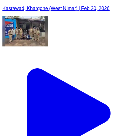
Kasrawad, Khargone (West Nimar) | Feb 20, 2026