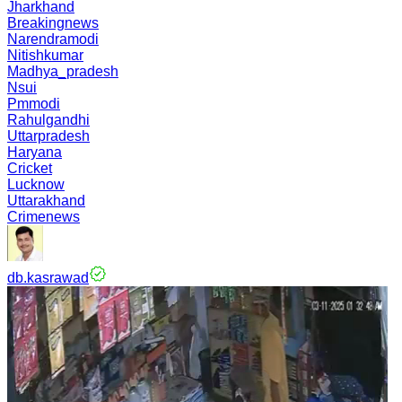
Jharkhand
Breakingnews
Narendramodi
Nitishkumar
Madhya_pradesh
Nsui
Pmmodi
Rahulgandhi
Uttarpradesh
Haryana
Cricket
Lucknow
Uttarakhand
Crimenews
db.kasrawad