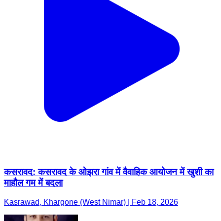
कसरावद: कसरावद के ओझरा गांव में वैवाहिक आयोजन में खुशी का
माहौल गम में बदला
Kasrawad, Khargone (West Nimar) | Feb 18, 2026