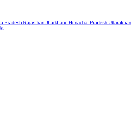
a Pradesh
Rajasthan
Jharkhand
Himachal Pradesh
Uttarakha
la