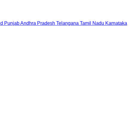
nd
Punjab
Andhra Pradesh
Telangana
Tamil Nadu
Karnataka