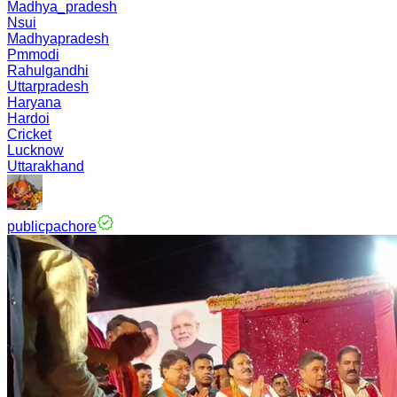
Madhya_pradesh
Nsui
Madhyapradesh
Pmmodi
Rahulgandhi
Uttarpradesh
Haryana
Hardoi
Cricket
Lucknow
Uttarakhand
publicpachore