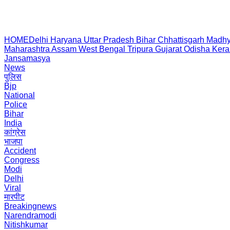
HOME
Delhi
Haryana
Uttar Pradesh
Bihar
Chhattisgarh
Madhy
Maharashtra
Assam
West Bengal
Tripura
Gujarat
Odisha
Kera
Jansamasya
News
पुलिस
Bjp
National
Police
Bihar
India
कांग्रेस
भाजपा
Accident
Congress
Modi
Delhi
Viral
मारपीट
Breakingnews
Narendramodi
Nitishkumar