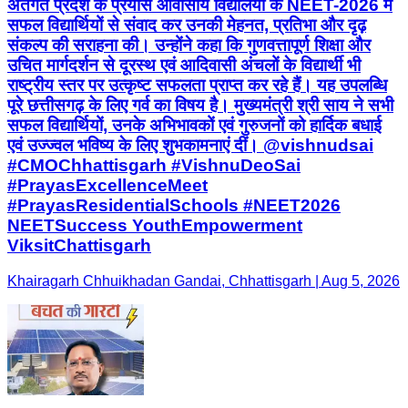
अंतर्गत प्रदेश के प्रयास आवासीय विद्यालयों के NEET-2026 में
सफल विद्यार्थियों से संवाद कर उनकी मेहनत, प्रतिभा और दृढ़
संकल्प की सराहना की। उन्होंने कहा कि गुणवत्तापूर्ण शिक्षा और
उचित मार्गदर्शन से दूरस्थ एवं आदिवासी अंचलों के विद्यार्थी भी
राष्ट्रीय स्तर पर उत्कृष्ट सफलता प्राप्त कर रहे हैं। यह उपलब्धि
पूरे छत्तीसगढ़ के लिए गर्व का विषय है। मुख्यमंत्री श्री साय ने सभी
सफल विद्यार्थियों, उनके अभिभावकों एवं गुरुजनों को हार्दिक बधाई
एवं उज्ज्वल भविष्य के लिए शुभकामनाएं दीं। @vishnudsai
#CMOChhattisgarh #VishnuDeoSai
#PrayasExcellenceMeet
#PrayasResidentialSchools #NEET2026
NEETSuccess YouthEmpowerment
ViksitChattisgarh
Khairagarh Chhuikhadan Gandai, Chhattisgarh | Aug 5, 2026