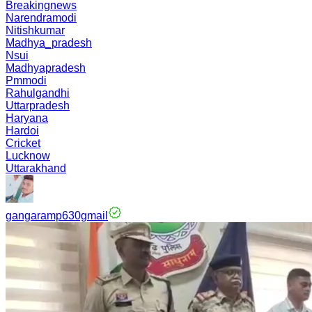
Breakingnews
Narendramodi
Nitishkumar
Madhya_pradesh
Nsui
Madhyapradesh
Pmmodi
Rahulgandhi
Uttarpradesh
Haryana
Hardoi
Cricket
Lucknow
Uttarakhand
gangaramp630gmail