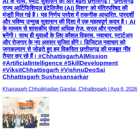
AI के साथ, स्मार्ट सुशासन की ओर बढ़ता छत्तीसगढ़। 'छत्तीसगढ़
राज्य आर्टिफिशियल इंटेलिजेंस (AI) मिशन' को मंत्रिपरिषद की
मंजूरी मिल गई है। यह निर्णय प्रदेश में तकनीक आधारित, पारदर्शी
और भविष्य उन्मुख सुशासन की दिशा में एक महत्वपूर्ण कदम है। AI
के माध्यम से शासकीय सेवाएं अधिक तेज़, सरल और प्रभावी
बनेंगी। साथ ही युवाओं के लिए कौशल विकास, नवाचार, स्टार्टअप
और रोजगार के नए अवसर सृजित होंगे। डिजिटल नवाचार को
जनकल्याण से जोड़ते हुए हम विकसित छत्तीसगढ़ की मजबूत नींव
तैयार कर रहे हैं। #ChhattisgarhAIMission
#ArtificialIntelligence #SkillDevelopment
#ViksitChhattisgarh #VishnuDeoSai
Chhattisgarh Sushasansarkar
Khairagarh Chhuikhadan Gandai, Chhattisgarh | Aug 6, 2026