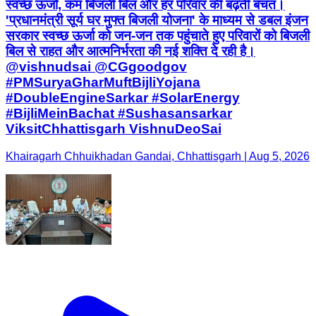
स्वच्छ ऊर्जा, कम बिजली बिल और हर परिवार की बढ़ती बचत।
'प्रधानमंत्री सूर्य घर मुफ्त बिजली योजना' के माध्यम से डबल इंजन
सरकार स्वच्छ ऊर्जा को जन-जन तक पहुंचाते हुए परिवारों को बिजली
बिल से राहत और आत्मनिर्भरता की नई शक्ति दे रही है।
@vishnudsai @CGgoodgov
#PMSuryaGharMuftBijliYojana
#DoubleEngineSarkar #SolarEnergy
#BijliMeinBachat #Sushasansarkar
ViksitChhattisgarh VishnuDeoSai
Khairagarh Chhuikhadan Gandai, Chhattisgarh | Aug 5, 2026