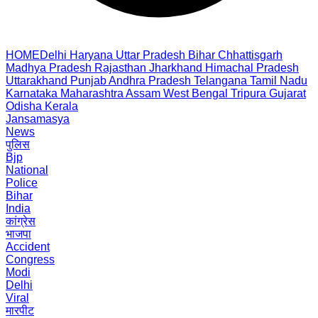
HOME
Delhi
Haryana
Uttar Pradesh
Bihar
Chhattisgarh
Madhya Pradesh
Rajasthan
Jharkhand
Himachal Pradesh
Uttarakhand
Punjab
Andhra Pradesh
Telangana
Tamil Nadu
Karnataka
Maharashtra
Assam
West Bengal
Tripura
Gujarat
Odisha
Kerala
Jansamasya
News
पुलिस
Bjp
National
Police
Bihar
India
कांग्रेस
भाजपा
Accident
Congress
Modi
Delhi
Viral
मारपीट