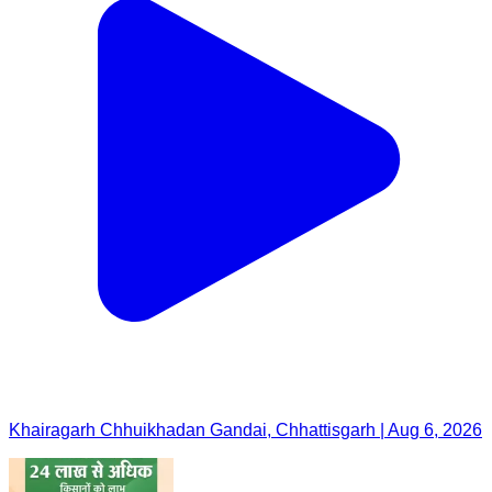
Khairagarh Chhuikhadan Gandai, Chhattisgarh | Aug 6, 2026