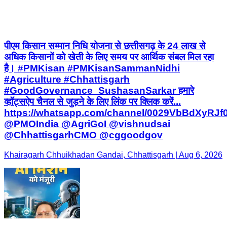
पीएम किसान सम्मान निधि योजना से छत्तीसगढ़ के 24 लाख से
अधिक किसानों को खेती के लिए समय पर आर्थिक संबल मिल रहा
है। #PMKisan #PMKisanSammanNidhi
#Agriculture #Chhattisgarh
#GoodGovernance_SushasanSarkar हमारे
व्हॉट्सऐप चैनल से जुड़ने के लिए लिंक पर क्लिक करें...
https://whatsapp.com/channel/0029VbBdXyRJ
@PMOIndia @AgriGoI @vishnudsai
@ChhattisgarhCMO @cggoodgov
Khairagarh Chhuikhadan Gandai, Chhattisgarh | Aug 6, 2026