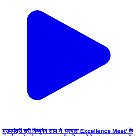
मुख्यमंत्री श्री विष्णुदेव साय ने 'प्रयास Excellence Meet' के