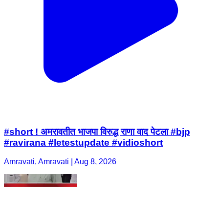
#short ! अमरावतीत भाजपा विरुद्ध राणा वाद पेटला #bjp
#ravirana #letestupdate #vidioshort
Amravati, Amravati | Aug 8, 2026