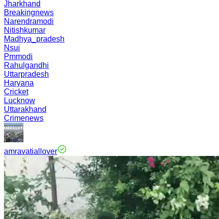
Jharkhand
Breakingnews
Narendramodi
Nitishkumar
Madhya_pradesh
Nsui
Pmmodi
Rahulgandhi
Uttarpradesh
Haryana
Cricket
Lucknow
Uttarakhand
Crimenews
amravatiallover