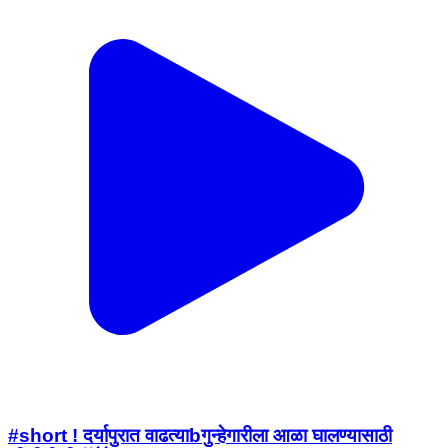
#short ! दर्यापुरात वाढत्याbगुन्हेगारीला आळा घालण्यासाठी