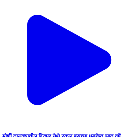
मोर्शी तालुक्यातील रिद्धपूर येथे स्कूल बसच्या धडकेत सात वर्षे