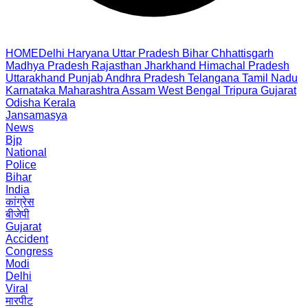
HOME
Delhi
Haryana
Uttar Pradesh
Bihar
Chhattisgarh
Madhya Pradesh
Rajasthan
Jharkhand
Himachal Pradesh
Uttarakhand
Punjab
Andhra Pradesh
Telangana
Tamil Nadu
Karnataka
Maharashtra
Assam
West Bengal
Tripura
Gujarat
Odisha
Kerala
Jansamasya
News
Bjp
National
Police
Bihar
India
कांग्रेस
बीजेपी
Gujarat
Accident
Congress
Modi
Delhi
Viral
मारपीट