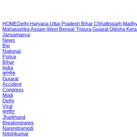
HOME
Delhi
Haryana
Uttar Pradesh
Bihar
Chhattisgarh
Madhy
Maharashtra
Assam
West Bengal
Tripura
Gujarat
Odisha
Kera
Jansamasya
News
Bjp
National
Police
Bihar
India
कांग्रेस
Gujarat
Accident
Congress
Modi
Delhi
Viral
मारपीट
Jharkhand
Breakingnews
Narendramodi
Nitishkumar