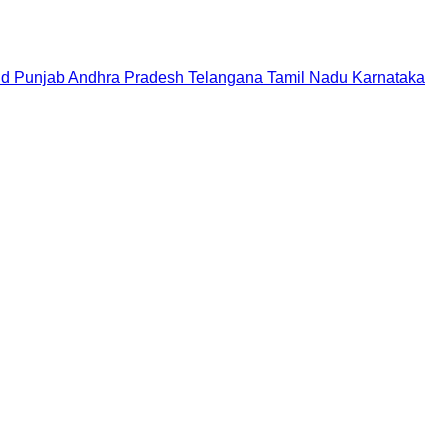
nd
Punjab
Andhra Pradesh
Telangana
Tamil Nadu
Karnataka