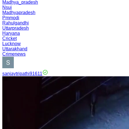
Madhya_pradesh
Nsui
Madhyapradesh
Pmmodi
Rahulgandhi
Uttarpradesh
Haryana
Cricket
Lucknow
Uttarakhand
Crimenews
sanjaytripathi91611