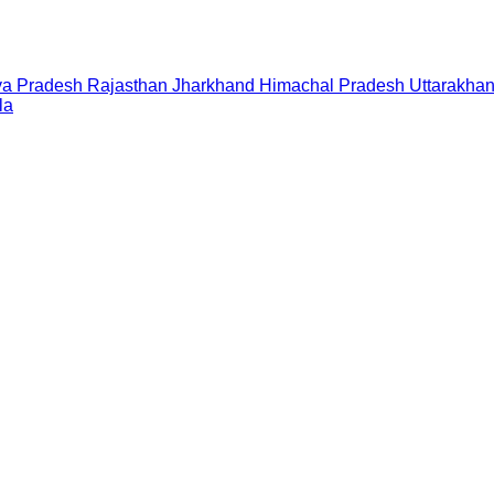
a Pradesh
Rajasthan
Jharkhand
Himachal Pradesh
Uttarakha
la