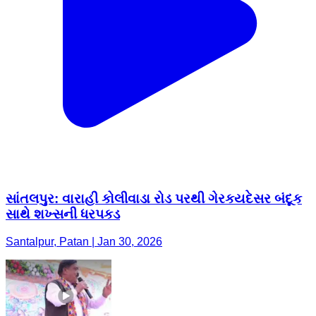
સાંતલપુર: વારાહી કોલીવાડા રોડ પરથી ગેરકયદેસર બંદૂક
સાથે શખ્સની ધરપકડ
Santalpur, Patan | Jan 30, 2026