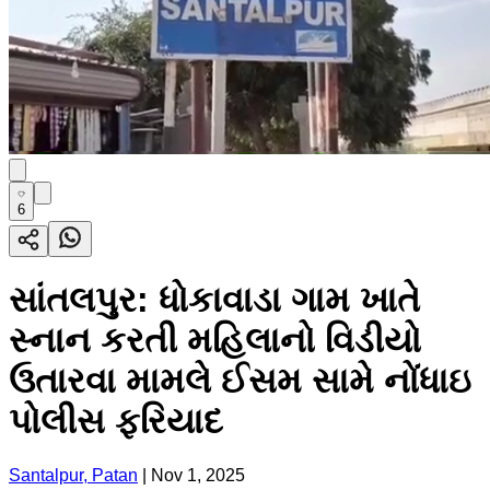
6
સાંતલપુર: ધોકાવાડા ગામ ખાતે
સ્નાન કરતી મહિલાનો વિડીયો
ઉતારવા મામલે ઈસમ સામે નોંધાઇ
પોલીસ ફરિયાદ
Santalpur, Patan
|
Nov 1, 2025