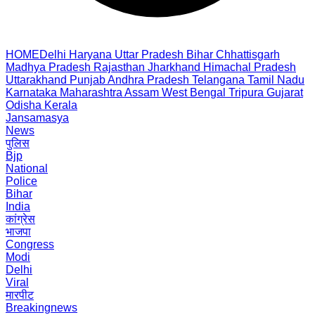
HOME
Delhi
Haryana
Uttar Pradesh
Bihar
Chhattisgarh
Madhya Pradesh
Rajasthan
Jharkhand
Himachal Pradesh
Uttarakhand
Punjab
Andhra Pradesh
Telangana
Tamil Nadu
Karnataka
Maharashtra
Assam
West Bengal
Tripura
Gujarat
Odisha
Kerala
Jansamasya
News
पुलिस
Bjp
National
Police
Bihar
India
कांग्रेस
भाजपा
Congress
Modi
Delhi
Viral
मारपीट
Breakingnews