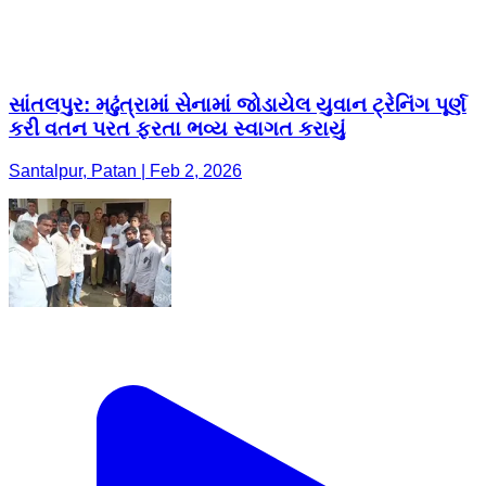
સાંતલપુર: મઢુંત્રામાં સેનામાં જોડાયેલ યુવાન ટ્રેનિંગ પૂર્ણ
કરી વતન પરત ફરતા ભવ્ય સ્વાગત કરાયું
Santalpur, Patan | Feb 2, 2026