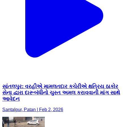
સાંતલપુર: વરહીએ મામલતદાર કચેરીએ ક્ષત્રિય ઠાકોર
સેના દ્વારા દારૂબંધીનો ચુસ્ત અમલ કરાવવાની માંગ સાથે
આવેદન
Santalpur, Patan | Feb 2, 2026