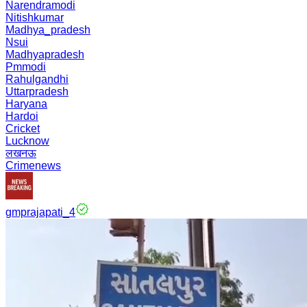
Narendramodi
Nitishkumar
Madhya_pradesh
Nsui
Madhyapradesh
Pmmodi
Rahulgandhi
Uttarpradesh
Haryana
Hardoi
Cricket
Lucknow
लखनऊ
Crimenews
gmprajapati_4