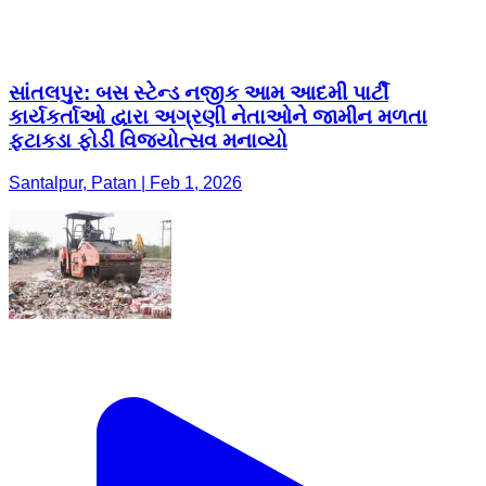
સાંતલપુર: બસ સ્ટેન્ડ નજીક આમ આદમી પાર્ટી
કાર્યકર્તાઓ દ્વારા અગ્રણી નેતાઓને જામીન મળતા
ફટાકડા ફોડી વિજ્યોત્સવ મનાવ્યો
Santalpur, Patan | Feb 1, 2026