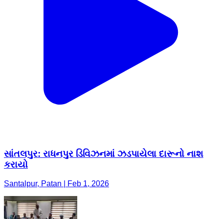
સાંતલપુર: રાધનપુર ડિવિઝનમાં ઝડપાયેલા દારૂનો નાશ
કરાયો
Santalpur, Patan | Feb 1, 2026