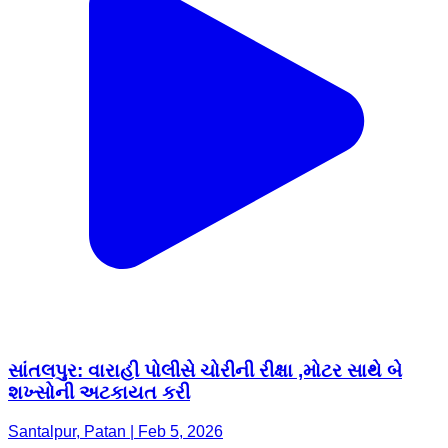
સાંતલપુર: વારાહી પોલીસે ચોરીની રીક્ષા ,મોટર સાથે બે
શખ્સોની અટકાયત કરી
Santalpur, Patan | Feb 5, 2026