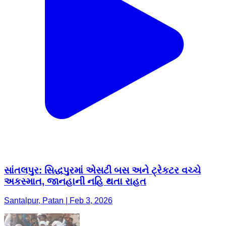
સાંતલપુર: સિદ્ધપુરમાં એસટી બસ અને ટ્રેકટર વચ્ચે
અકસ્માત, જાનહાની નહિ થતા રાહત
Santalpur, Patan | Feb 3, 2026