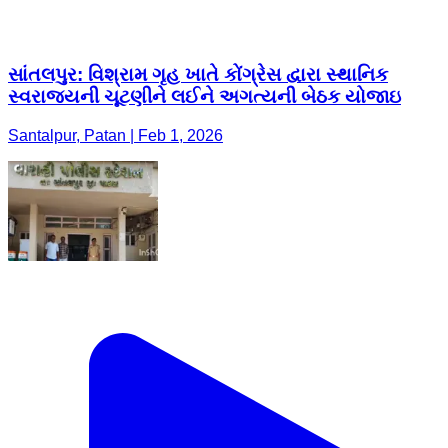
સાંતલપુર: વિશ્રામ ગૃહ ખાતે કોંગ્રેસ દ્વારા સ્થાનિક
સ્વરાજ્યની ચૂટણીને લઈને અગત્યની બેઠક યોજાઇ
Santalpur, Patan | Feb 1, 2026