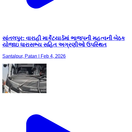
સાંતલપુર: વારાહી માર્કેટયાર્ડમાં ભાજપની મહત્વની બેઠક
યોજાઇ ધારાસભ્ય સહિત અગ્રણીઓ ઉપસ્થિત
Santalpur, Patan | Feb 4, 2026