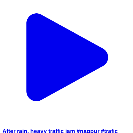
After rain, heavy traffic jam #nagpur #trafic