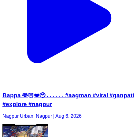
Bappa 🫶🏻❤️🥹 . . . . . . #aagman #viral #ganpati
#explore #nagpur
Nagpur Urban, Nagpur | Aug 6, 2026