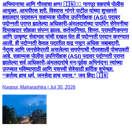
अभिमानाचा आणि गौरवाचा क्षण! 🇮🇳👮‍♂️ नागपूर शहराचे पोलीस
आयुक्त, आयपीएस श्री. विश्वास नांगरे पाटील यांच्या शुभहस्ते
हवालदार पदावरून सहाय्यक पोलीस उपनिरीक्षक (ASI) पदावर
पदोन्नती प्राप्त झालेल्या अधिकारी-अंमलदारांच्या पायपिंग सेरेमनीचा
दिमाखदार सोहळा संपन्न झाला. कर्तव्यनिष्ठा, शिस्त, प्रामाणिकपणा
आणि उत्कृष्ट सेवाभाव यांची दखल घेत ही पदोन्नती प्रदान करण्यात
आली. ही पदोन्नती केवळ पदातील वाढ नसून अधिक जबाबदारी,
नेतृत्व आणि जनसेवेप्रती असलेल्या समर्पणाची गौरवशाली पोचपावती
आहे. सहाय्यक पोलीस उपनिरीक्षक (ASI) पदावर पदोन्नती प्राप्त
झालेल्या सर्व अधिकारी-अंमलदारांचे मनःपूर्वक अभिनंदन! त्यांच्या
उज्ज्वल भविष्यासाठी आणि यशस्वी सेवेसाठी हार्दिक शुभेच्छा.
“कर्तव्य हाच धर्म, जनसेवा हाच ध्यास.” जय हिंद! 🇮🇳
Nagpur, Maharashtra | Jul 30, 2026