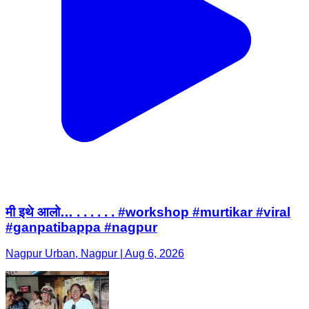
मी इथे आलो… . . . . . . #workshop #murtikar #viral
#ganpatibappa #nagpur
Nagpur Urban, Nagpur | Aug 6, 2026