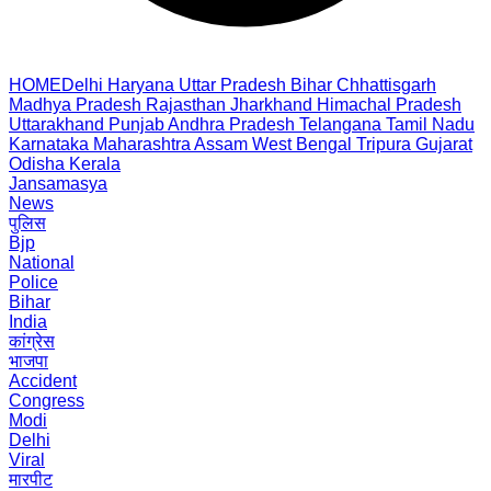
HOME
Delhi
Haryana
Uttar Pradesh
Bihar
Chhattisgarh
Madhya Pradesh
Rajasthan
Jharkhand
Himachal Pradesh
Uttarakhand
Punjab
Andhra Pradesh
Telangana
Tamil Nadu
Karnataka
Maharashtra
Assam
West Bengal
Tripura
Gujarat
Odisha
Kerala
Jansamasya
News
पुलिस
Bjp
National
Police
Bihar
India
कांग्रेस
भाजपा
Accident
Congress
Modi
Delhi
Viral
मारपीट