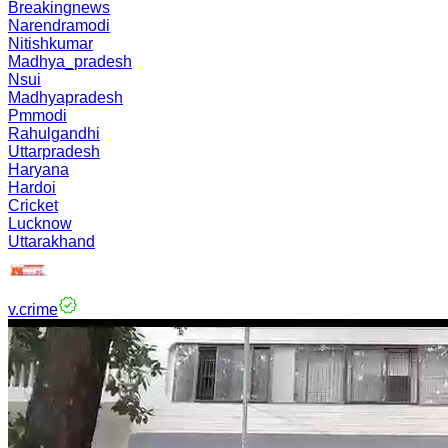
Breakingnews
Narendramodi
Nitishkumar
Madhya_pradesh
Nsui
Madhyapradesh
Pmmodi
Rahulgandhi
Uttarpradesh
Haryana
Hardoi
Cricket
Lucknow
Uttarakhand
v.crime