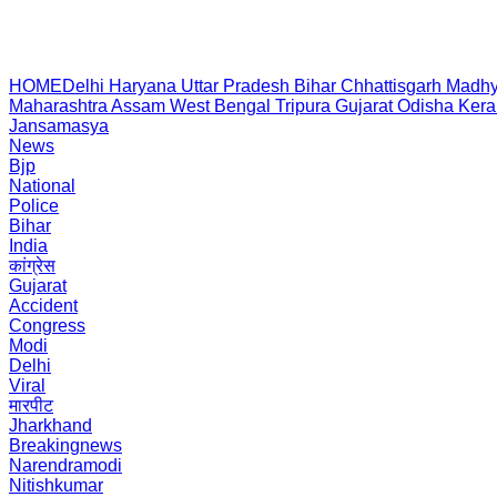
HOME
Delhi
Haryana
Uttar Pradesh
Bihar
Chhattisgarh
Madhy
Maharashtra
Assam
West Bengal
Tripura
Gujarat
Odisha
Kera
Jansamasya
News
Bjp
National
Police
Bihar
India
कांग्रेस
Gujarat
Accident
Congress
Modi
Delhi
Viral
मारपीट
Jharkhand
Breakingnews
Narendramodi
Nitishkumar