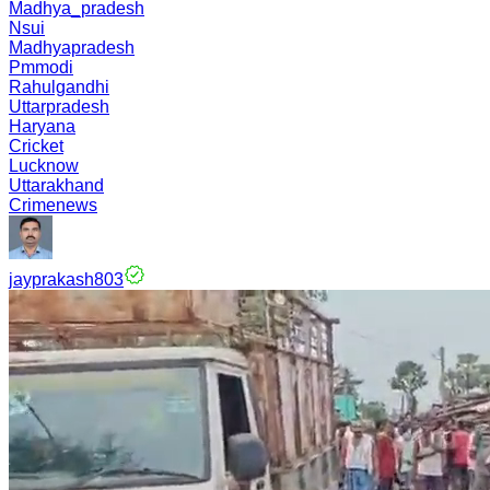
Madhya_pradesh
Nsui
Madhyapradesh
Pmmodi
Rahulgandhi
Uttarpradesh
Haryana
Cricket
Lucknow
Uttarakhand
Crimenews
jayprakash803