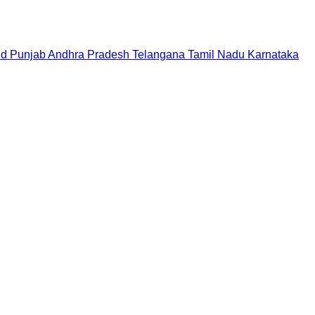
nd
Punjab
Andhra Pradesh
Telangana
Tamil Nadu
Karnataka