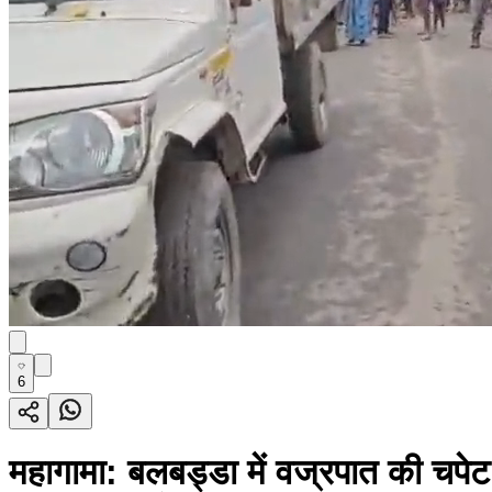
6
महागामा: बलबड्डा में वज्रपात की चपेट