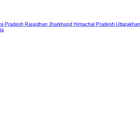
a Pradesh
Rajasthan
Jharkhand
Himachal Pradesh
Uttarakha
la