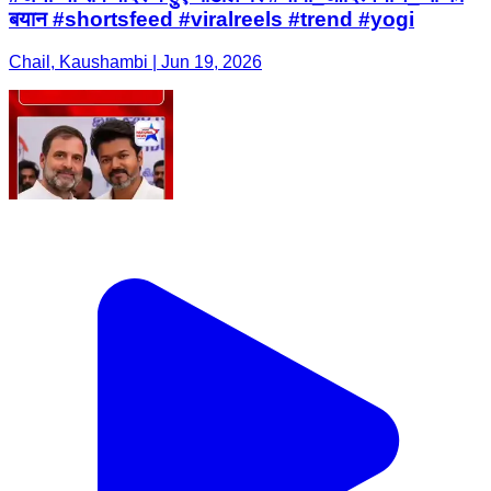
बयान #shortsfeed #viralreels #trend #yogi
Chail, Kaushambi | Jun 19, 2026