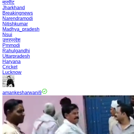
मारपीट
Jharkhand
Breakingnews
Narendramodi
Nitishkumar
Madhya_pradesh
Nsui
उत्तरप्रदेश
Pmmodi
Rahulgandhi
Uttarpradesh
Haryana
Cricket
Lucknow
amankesharwani9