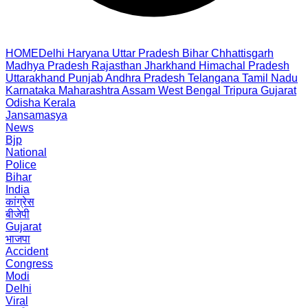
HOME
Delhi
Haryana
Uttar Pradesh
Bihar
Chhattisgarh
Madhya Pradesh
Rajasthan
Jharkhand
Himachal Pradesh
Uttarakhand
Punjab
Andhra Pradesh
Telangana
Tamil Nadu
Karnataka
Maharashtra
Assam
West Bengal
Tripura
Gujarat
Odisha
Kerala
Jansamasya
News
Bjp
National
Police
Bihar
India
कांग्रेस
बीजेपी
Gujarat
भाजपा
Accident
Congress
Modi
Delhi
Viral