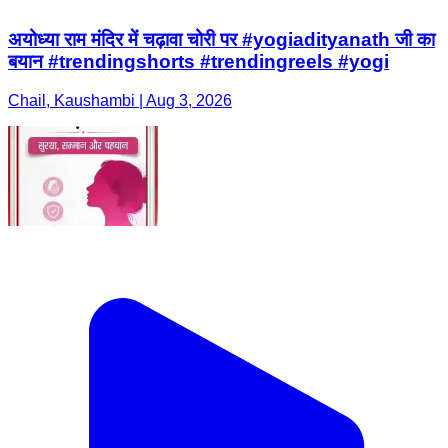
अयोध्या राम मंदिर में चढ़ावा चोरी पर #yogiadityanath जी का
बयान #trendingshorts #trendingreels #yogi
Chail, Kaushambi | Aug 3, 2026