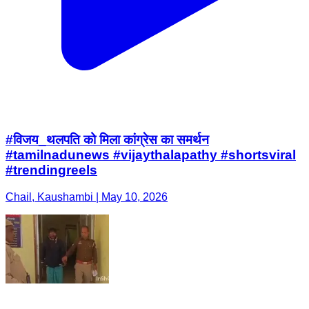
#विजय_थलपति को मिला कांग्रेस का समर्थन
#tamilnadunews #vijaythalapathy #shortsviral
#trendingreels
Chail, Kaushambi | May 10, 2026