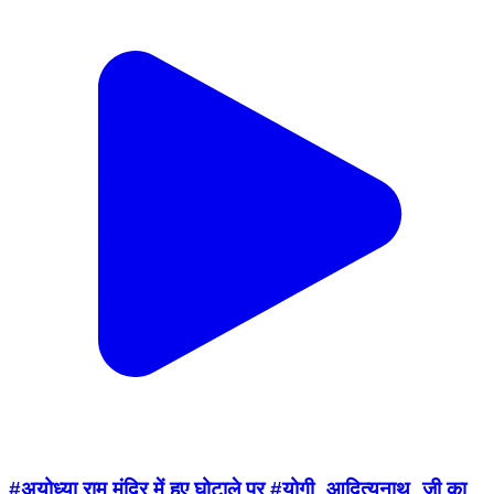
#अयोध्या राम मंदिर में हुए घोटाले पर #योगी_आदित्यनाथ_जी का