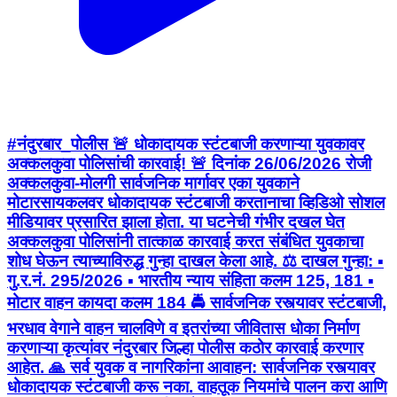
#नंदुरबार_पोलीस 🚨 धोकादायक स्टंटबाजी करणाऱ्या युवकावर
अक्कलकुवा पोलिसांची कारवाई! 🚨 दिनांक 26/06/2026 रोजी
अक्कलकुवा-मोलगी सार्वजनिक मार्गावर एका युवकाने
मोटारसायकलवर धोकादायक स्टंटबाजी करतानाचा व्हिडिओ सोशल
मीडियावर प्रसारित झाला होता. या घटनेची गंभीर दखल घेत
अक्कलकुवा पोलिसांनी तात्काळ कारवाई करत संबंधित युवकाचा
शोध घेऊन त्याच्याविरुद्ध गुन्हा दाखल केला आहे. ⚖️ दाखल गुन्हा: ▪️
गु.र.नं. 295/2026 ▪️ भारतीय न्याय संहिता कलम 125, 181 ▪️
मोटार वाहन कायदा कलम 184 🚔 सार्वजनिक रस्त्यावर स्टंटबाजी,
भरधाव वेगाने वाहन चालविणे व इतरांच्या जीवितास धोका निर्माण
करणाऱ्या कृत्यांवर नंदुरबार जिल्हा पोलीस कठोर कारवाई करणार
आहेत. 🙏 सर्व युवक व नागरिकांना आवाहन: सार्वजनिक रस्त्यावर
धोकादायक स्टंटबाजी करू नका. वाहतूक नियमांचे पालन करा आणि