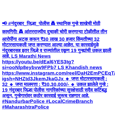
📢 #नंदुरबार_जिल्हा_पोलीस 🚔 स्थानिक गुन्हे शाखेची मोठी
कामगिरी! 🚔 आंतरराज्यीय दुचाकी चोरी करणाऱ्या टोळीतील तीन
आरोपींना अटक करून ₹30 लाख 30 हजार किंमतीच्या 32
मोटारसायकली जप्त करण्यात आल्या आहेत. या कारवाईमुळे
नंदुरबारसह इतर जिल्हे व राज्यांतील एकूण 19 गुन्ह्यांची उकल झाली
आहे. LS Marathi News
https://youtu.be/dEal6YES3tg?
si=ooNlp8eybvw9FPb7 LS Khandish news
https://www.instagram.com/reel/DaH2EmPCEqT
igsh=NHZtd3JkemJkaGJx 🔹 जप्त मोटारसायकली :
32 🔹 जप्त मालमत्ता : ₹30,30,000/- 🔹 उकल झालेले गुन्हे :
19 नंदुरबार जिल्हा पोलीस नागरिकांच्या सुरक्षेसाठी सदैव कटिबद्ध
असून, गुन्हेगारांवर कठोर कारवाई सुरूच राहणार आहे.
#NandurbarPolice #LocalCrimeBranch
#MaharashtraPolice