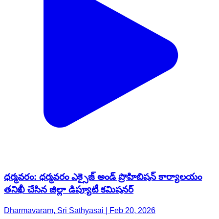
ధర్మవరం: ధర్మవరం ఎక్సైజ్ అండ్ ప్రొహిబిషన్ కార్యాలయం
తనిఖీ చేసిన జిల్లా డిప్యూటీ కమిషనర్
Dharmavaram, Sri Sathyasai | Feb 20, 2026