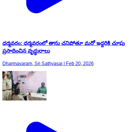
ధర్మవరం: ధర్మవరంలో తాను చనిపోతూ మరో ఇద్దరికి చూపు
ప్రసాదించిన వృద్ధురాలు
Dharmavaram, Sri Sathyasai | Feb 20, 2026