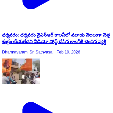
ధర్మవరం: ధర్మవరం వైఎస్ఆర్ కాలనీలో మూడు నెలలుగా చెత్త
శుభ్రం చేయలేదని వీడియో పోస్ట్ చేసిన కాలనీకి చెందిన వ్యక్తి
Dharmavaram, Sri Sathyasai | Feb 19, 2026