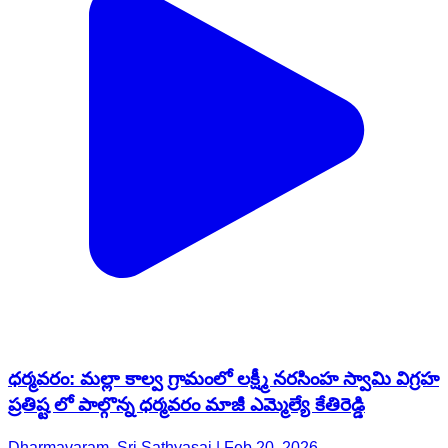
ధర్మవరం: మల్లా కాల్వ గ్రామంలో లక్ష్మీ నరసింహ స్వామి విగ్రహ
ప్రతిష్ట లో పాల్గొన్న ధర్మవరం మాజీ ఎమ్మెల్యే కేతిరెడ్డి
Dharmavaram, Sri Sathyasai | Feb 20, 2026