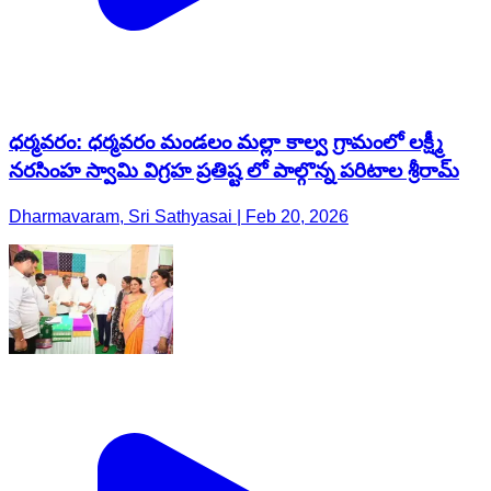
ధర్మవరం: ధర్మవరం మండలం మల్లా కాల్వ గ్రామంలో లక్ష్మీ
నరసింహ స్వామి విగ్రహ ప్రతిష్ట లో పాల్గొన్న పరిటాల శ్రీరామ్
Dharmavaram, Sri Sathyasai | Feb 20, 2026