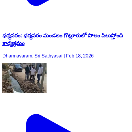
ధర్మవరం: ధర్మవరం మండలం గొట్లూరులో పొలం పిలుస్తోంది
కార్యక్రమం
Dharmavaram, Sri Sathyasai | Feb 18, 2026