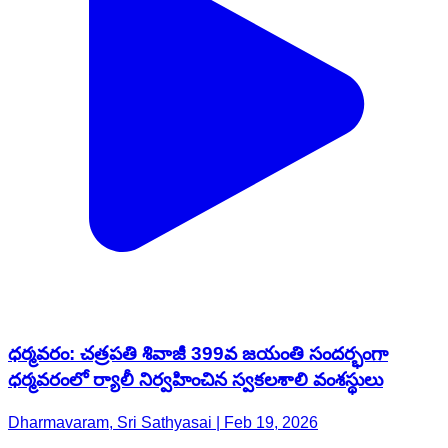
ధర్మవరం: చత్రపతి శివాజీ 399వ జయంతి సందర్భంగా
ధర్మవరంలో ర్యాలీ నిర్వహించిన స్వకలశాలి వంశస్థులు
Dharmavaram, Sri Sathyasai | Feb 19, 2026