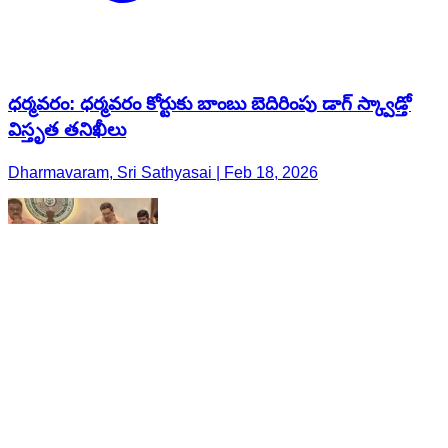
ధర్మవరం: ధర్మవరం కోర్టుకు బాంబు బెదిరింపు డాగ్ స్క్వాడ్తో
విస్తృత తనిఖీలు
Dharmavaram, Sri Sathyasai | Feb 18, 2026