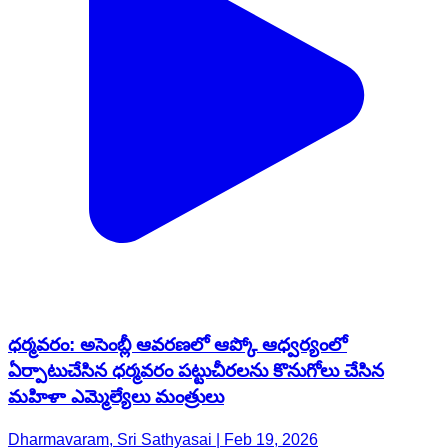
ధర్మవరం: అసెంబ్లీ ఆవరణలో ఆప్కో ఆధ్వర్యంలో
ఏర్పాటుచేసిన ధర్మవరం పట్టుచీరలను కొనుగోలు చేసిన
మహిళా ఎమ్మెల్యేలు మంత్రులు
Dharmavaram, Sri Sathyasai | Feb 19, 2026