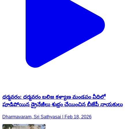
ధర్మవరం: ధర్మవరం బలిజ కళ్యాణ మండపం వీధిలో
పూడిపోయిన డ్రైనేజీలు శుభ్రం చేయించిన బీజేపీ నాయకులు
Dharmavaram, Sri Sathyasai | Feb 18, 2026