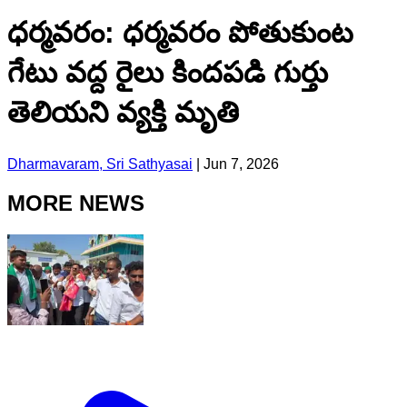
ధర్మవరం: ధర్మవరం పోతుకుంట
గేటు వద్ద రైలు కిందపడి గుర్తు
తెలియని వ్యక్తి మృతి
Dharmavaram, Sri Sathyasai
|
Jun 7, 2026
MORE NEWS