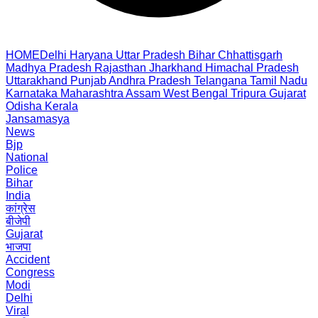
HOME
Delhi
Haryana
Uttar Pradesh
Bihar
Chhattisgarh
Madhya Pradesh
Rajasthan
Jharkhand
Himachal Pradesh
Uttarakhand
Punjab
Andhra Pradesh
Telangana
Tamil Nadu
Karnataka
Maharashtra
Assam
West Bengal
Tripura
Gujarat
Odisha
Kerala
Jansamasya
News
Bjp
National
Police
Bihar
India
कांग्रेस
बीजेपी
Gujarat
भाजपा
Accident
Congress
Modi
Delhi
Viral