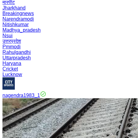
मारपीट
Jharkhand
Breakingnews
Narendramodi
Nitishkumar
Madhya_pradesh
Nsui
उत्तरप्रदेश
Pmmodi
Rahulgandhi
Uttarpradesh
Haryana
Cricket
Lucknow
nagendra1983_1