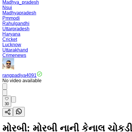
Madhya_pradesh
Nsui
Madhyapradesh
Pmmodi
Rahulgandhi
Uttarpradesh
Haryana
Cricket
Lucknow
Uttarakhand
Crimenews
rangpadiya4091
No video available
30
મોરબી: મોરબી નાની કેનાલ ચોકડી