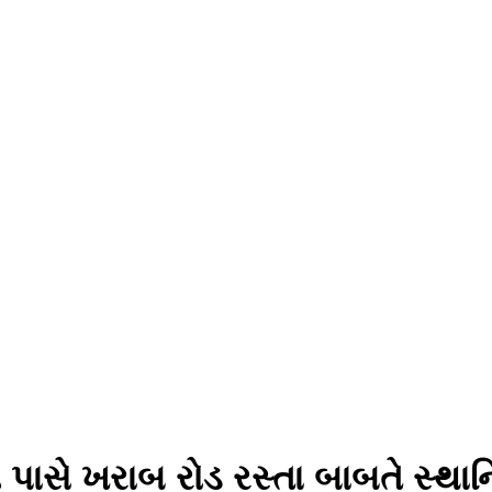
 પાસે ખરાબ રોડ રસ્તા બાબતે સ્થા