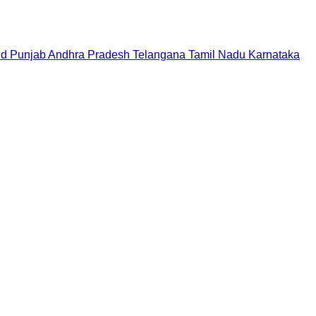
nd
Punjab
Andhra Pradesh
Telangana
Tamil Nadu
Karnataka