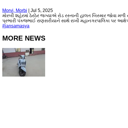
Morvi, Morbi
|
Jul 5, 2025
મોરબી શહેરમાં ઠેરઠેર જગ્યાએ રોડ રસ્તાની હાલત બિસ્માર જોવા મળી રહ
પ્રભારી પંકજભાઈ રાણસરીયાને સાથે રાખી મહાનગરપાલિકા પર આક્ષેપો
#
jansamasya
MORE NEWS