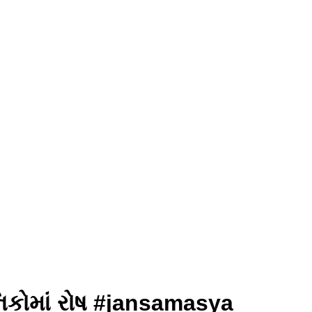
નિકોમાં રોષ #jansamasya