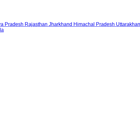
a Pradesh
Rajasthan
Jharkhand
Himachal Pradesh
Uttarakha
la