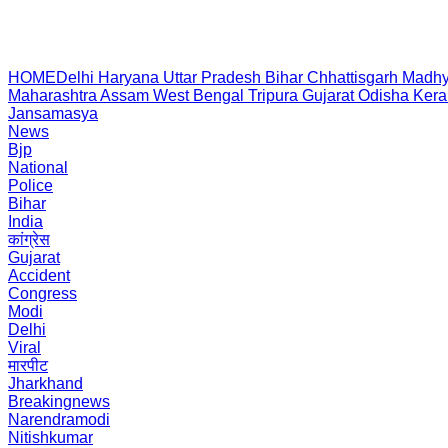
HOME
Delhi
Haryana
Uttar Pradesh
Bihar
Chhattisgarh
Madhy
Maharashtra
Assam
West Bengal
Tripura
Gujarat
Odisha
Kera
Jansamasya
News
Bjp
National
Police
Bihar
India
कांग्रेस
Gujarat
Accident
Congress
Modi
Delhi
Viral
मारपीट
Jharkhand
Breakingnews
Narendramodi
Nitishkumar