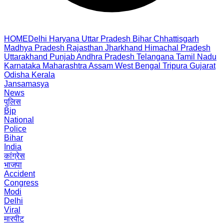
HOME
Delhi
Haryana
Uttar Pradesh
Bihar
Chhattisgarh
Madhya Pradesh
Rajasthan
Jharkhand
Himachal Pradesh
Uttarakhand
Punjab
Andhra Pradesh
Telangana
Tamil Nadu
Karnataka
Maharashtra
Assam
West Bengal
Tripura
Gujarat
Odisha
Kerala
Jansamasya
News
पुलिस
Bjp
National
Police
Bihar
India
कांग्रेस
भाजपा
Accident
Congress
Modi
Delhi
Viral
मारपीट