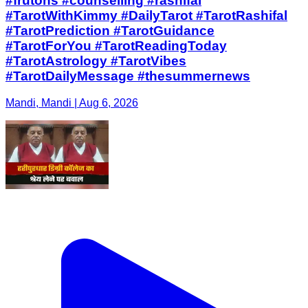
#frutons #counselling #rashifal
#TarotWithKimmy #DailyTarot #TarotRashifal
#TarotPrediction #TarotGuidance
#TarotForYou #TarotReadingToday
#TarotAstrology #TarotVibes
#TarotDailyMessage #thesummernews
Mandi, Mandi | Aug 6, 2026