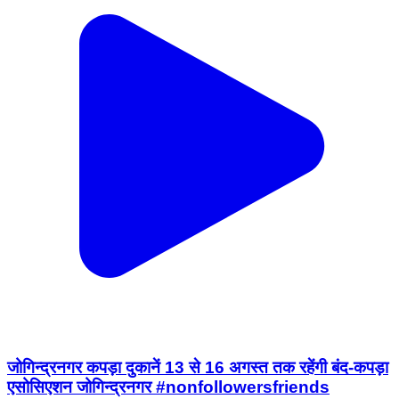
जोगिन्द्रनगर कपड़ा दुकानें 13 से 16 अगस्त तक रहेंगी बंद-कपड़ा
एसोसिएशन जोगिन्द्रनगर #nonfollowersfriends