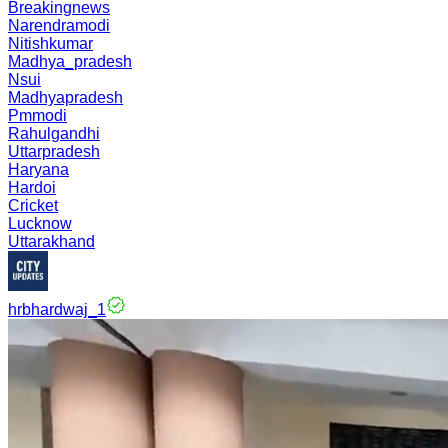
Breakingnews
Narendramodi
Nitishkumar
Madhya_pradesh
Nsui
Madhyapradesh
Pmmodi
Rahulgandhi
Uttarpradesh
Haryana
Hardoi
Cricket
Lucknow
Uttarakhand
hrbhardwaj_1