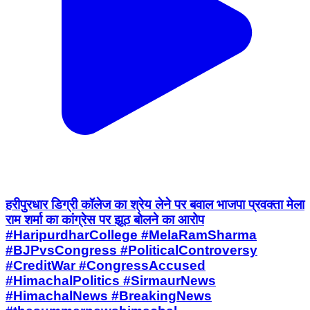
हरीपुरधार डिग्री कॉलेज का श्रेय लेने पर बवाल भाजपा प्रवक्ता मेला
राम शर्मा का कांग्रेस पर झूठ बोलने का आरोप
#HaripurdharCollege #MelaRamSharma
#BJPvsCongress #PoliticalControversy
#CreditWar #CongressAccused
#HimachalPolitics #SirmaurNews
#HimachalNews #BreakingNews