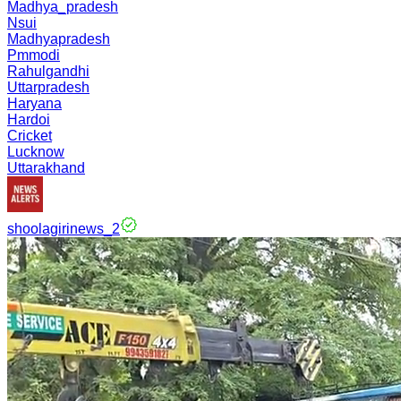
Madhya_pradesh
Nsui
Madhyapradesh
Pmmodi
Rahulgandhi
Uttarpradesh
Haryana
Hardoi
Cricket
Lucknow
Uttarakhand
shoolagirinews_2