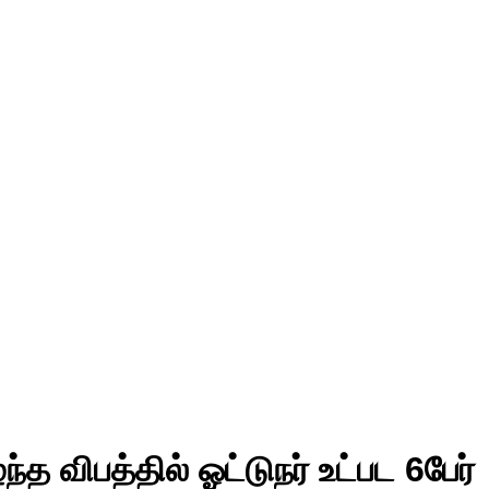
த விபத்தில் ஓட்டுநர் உட்பட 6பேர்