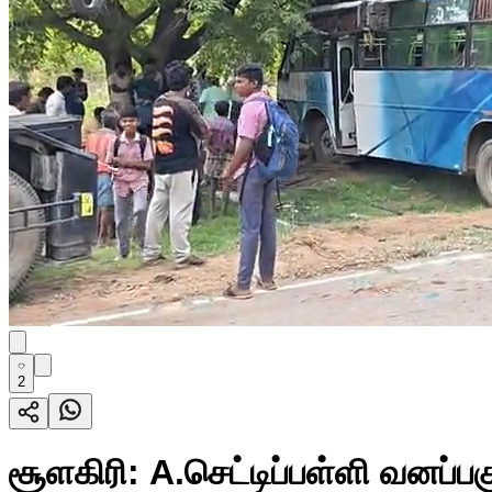
2
சூளகிரி: A.செட்டிப்பள்ளி வனப்பகு