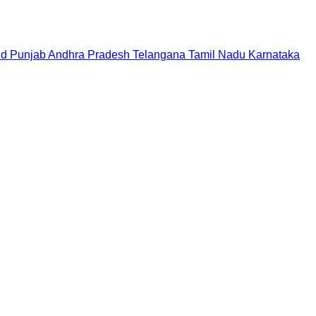
nd
Punjab
Andhra Pradesh
Telangana
Tamil Nadu
Karnataka