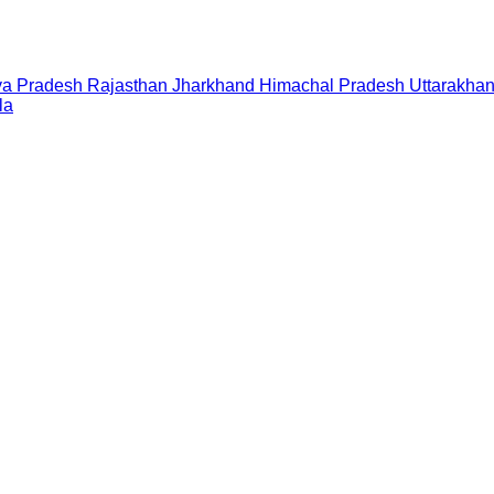
a Pradesh
Rajasthan
Jharkhand
Himachal Pradesh
Uttarakha
la