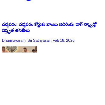
ధర్మవరం: ధర్మవరం కోర్టుకు బాంబు బెదిరింపు డాగ్ స్క్వాడ్తో
విస్తృత తనిఖీలు
Dharmavaram, Sri Sathyasai | Feb 18, 2026