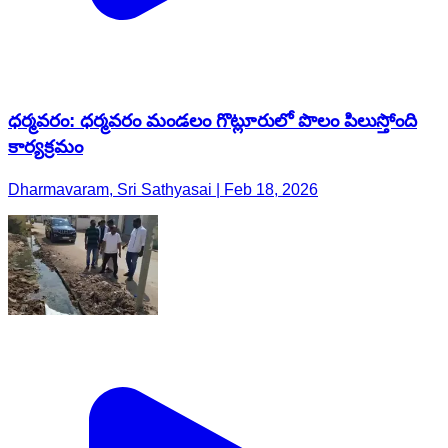
ధర్మవరం: ధర్మవరం మండలం గొట్లూరులో పొలం పిలుస్తోంది
కార్యక్రమం
Dharmavaram, Sri Sathyasai | Feb 18, 2026