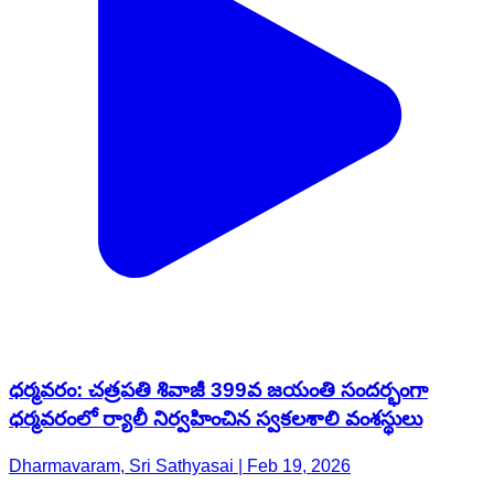
ధర్మవరం: చత్రపతి శివాజీ 399వ జయంతి సందర్భంగా
ధర్మవరంలో ర్యాలీ నిర్వహించిన స్వకలశాలి వంశస్థులు
Dharmavaram, Sri Sathyasai | Feb 19, 2026