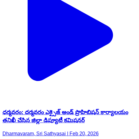
ధర్మవరం: ధర్మవరం ఎక్సైజ్ అండ్ ప్రొహిబిషన్ కార్యాలయం
తనిఖీ చేసిన జిల్లా డిప్యూటీ కమిషనర్
Dharmavaram, Sri Sathyasai | Feb 20, 2026