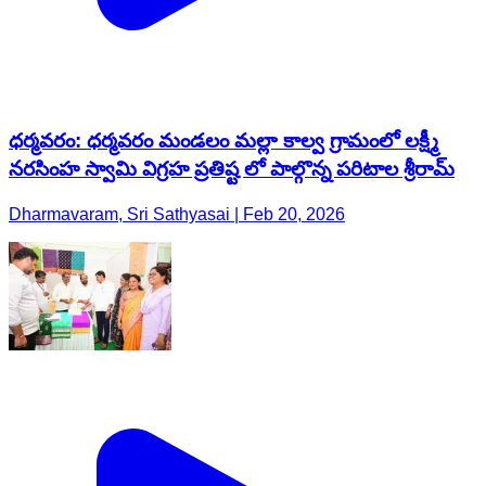
ధర్మవరం: ధర్మవరం మండలం మల్లా కాల్వ గ్రామంలో లక్ష్మీ
నరసింహ స్వామి విగ్రహ ప్రతిష్ట లో పాల్గొన్న పరిటాల శ్రీరామ్
Dharmavaram, Sri Sathyasai | Feb 20, 2026