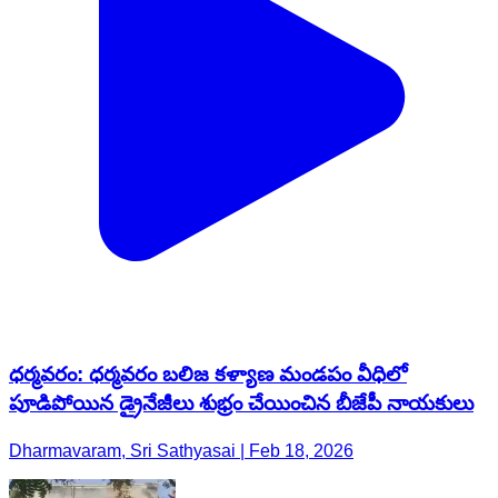
ధర్మవరం: ధర్మవరం బలిజ కళ్యాణ మండపం వీధిలో
పూడిపోయిన డ్రైనేజీలు శుభ్రం చేయించిన బీజేపీ నాయకులు
Dharmavaram, Sri Sathyasai | Feb 18, 2026