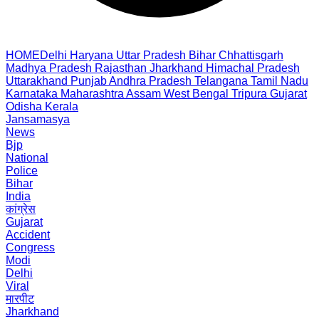
HOME
Delhi
Haryana
Uttar Pradesh
Bihar
Chhattisgarh
Madhya Pradesh
Rajasthan
Jharkhand
Himachal Pradesh
Uttarakhand
Punjab
Andhra Pradesh
Telangana
Tamil Nadu
Karnataka
Maharashtra
Assam
West Bengal
Tripura
Gujarat
Odisha
Kerala
Jansamasya
News
Bjp
National
Police
Bihar
India
कांग्रेस
Gujarat
Accident
Congress
Modi
Delhi
Viral
मारपीट
Jharkhand