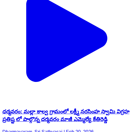
ధర్మవరం: మల్లా కాల్వ గ్రామంలో లక్ష్మీ నరసింహ స్వామి విగ్రహ
ప్రతిష్ట లో పాల్గొన్న ధర్మవరం మాజీ ఎమ్మెల్యే కేతిరెడ్డి
Dharmavaram, Sri Sathyasai | Feb 20, 2026