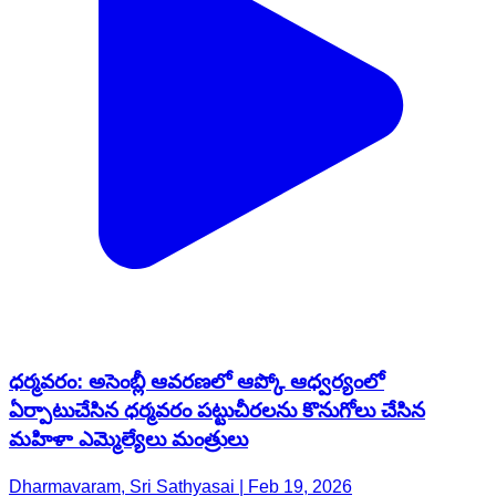
ధర్మవరం: అసెంబ్లీ ఆవరణలో ఆప్కో ఆధ్వర్యంలో
ఏర్పాటుచేసిన ధర్మవరం పట్టుచీరలను కొనుగోలు చేసిన
మహిళా ఎమ్మెల్యేలు మంత్రులు
Dharmavaram, Sri Sathyasai | Feb 19, 2026