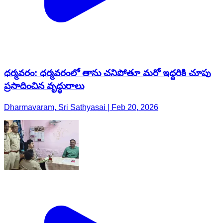
ధర్మవరం: ధర్మవరంలో తాను చనిపోతూ మరో ఇద్దరికి చూపు
ప్రసాదించిన వృద్ధురాలు
Dharmavaram, Sri Sathyasai | Feb 20, 2026