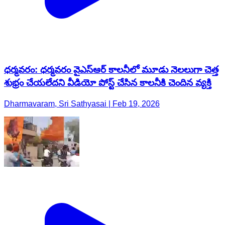
ధర్మవరం: ధర్మవరం వైఎస్ఆర్ కాలనీలో మూడు నెలలుగా చెత్త
శుభ్రం చేయలేదని వీడియో పోస్ట్ చేసిన కాలనీకి చెందిన వ్యక్తి
Dharmavaram, Sri Sathyasai | Feb 19, 2026