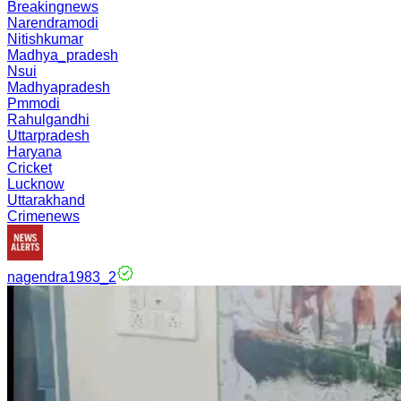
Breakingnews
Narendramodi
Nitishkumar
Madhya_pradesh
Nsui
Madhyapradesh
Pmmodi
Rahulgandhi
Uttarpradesh
Haryana
Cricket
Lucknow
Uttarakhand
Crimenews
nagendra1983_2