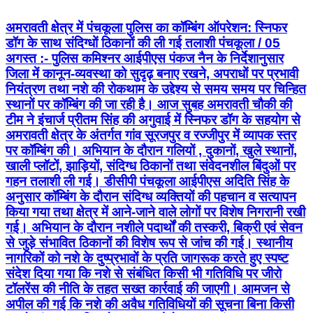
अमरावती क्षेत्र में पंचकूला पुलिस का कॉम्बिंग ऑपरेशन: स्निफर
डॉग के साथ संदिग्धों ठिकानों की ली गई तलाशी पंचकूला / 05
अगस्त :- पुलिस कमिश्नर आईपीएस पंकज नैन के निर्देशानुसार
जिला में कानून-व्यवस्था को सुदृढ़ बनाए रखने, अपराधों पर प्रभावी
नियंत्रण तथा नशे की रोकथाम के उद्देश्य से समय समय पर चिन्हित
स्थानों पर कॉम्बिंग की जा रही है। आज सुबह अमरावती चौकी की
टीम ने इंचार्ज प्रीतम सिंह की अगुवाई में स्निफर डॉग के सहयोग से
अमरावती क्षेत्र के अंतर्गत गांव सूरजपुर व रज्जीपुर में व्यापक स्तर
पर कॉम्बिंग की। अभियान के दौरान गलियों , दुकानों, खुले स्थानों,
खाली प्लॉटों, झाड़ियों, संदिग्ध ठिकानों तथा संवेदनशील बिंदुओं पर
गहन तलाशी ली गई। डीसीपी पंचकूला आईपीएस अदिति सिंह के
अनुसार कॉम्बिंग के दौरान संदिग्ध व्यक्तियों की पहचान व सत्यापन
किया गया तथा क्षेत्र में आने-जाने वाले लोगों पर विशेष निगरानी रखी
गई। अभियान के दौरान नशीले पदार्थों की तस्करी, बिक्री एवं सेवन
से जुड़े संभावित ठिकानों की विशेष रूप से जांच की गई। स्थानीय
नागरिकों को नशे के दुष्प्रभावों के प्रति जागरूक करते हुए स्पष्ट
संदेश दिया गया कि नशे से संबंधित किसी भी गतिविधि पर जीरो
टॉलरेंस की नीति के तहत सख्त कार्रवाई की जाएगी। आमजन से
अपील की गई कि नशे की अवैध गतिविधियों की सूचना बिना किसी