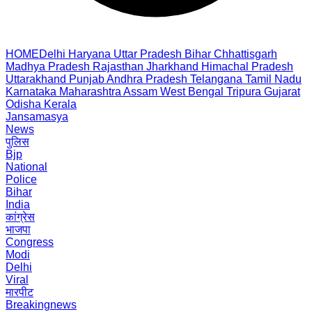
HOME
Delhi
Haryana
Uttar Pradesh
Bihar
Chhattisgarh
Madhya Pradesh
Rajasthan
Jharkhand
Himachal Pradesh
Uttarakhand
Punjab
Andhra Pradesh
Telangana
Tamil Nadu
Karnataka
Maharashtra
Assam
West Bengal
Tripura
Gujarat
Odisha
Kerala
Jansamasya
News
पुलिस
Bjp
National
Police
Bihar
India
कांग्रेस
भाजपा
Congress
Modi
Delhi
Viral
मारपीट
Breakingnews