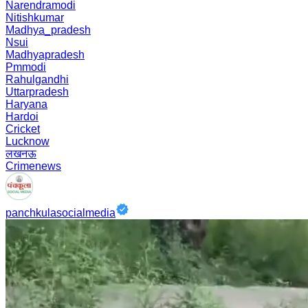
Narendramodi
Nitishkumar
Madhya_pradesh
Nsui
Madhyapradesh
Pmmodi
Rahulgandhi
Uttarpradesh
Haryana
Hardoi
Cricket
Lucknow
लखनऊ
Crimenews
panchkulasocialmedia