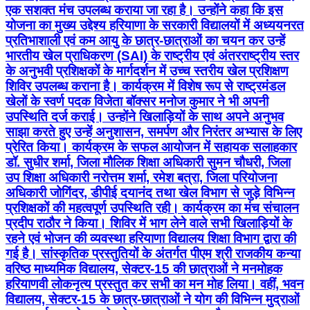
एक सशक्त मंच उपलब्ध कराया जा रहा है। उन्होंने कहा कि इस
योजना का मुख्य उद्देश्य हरियाणा के सरकारी विद्यालयों में अध्ययनरत
प्रतिभाशाली एवं कम आयु के छात्र-छात्राओं का चयन कर उन्हें
भारतीय खेल प्राधिकरण (SAI) के राष्ट्रीय एवं अंतरराष्ट्रीय स्तर
के अनुभवी प्रशिक्षकों के मार्गदर्शन में उच्च स्तरीय खेल प्रशिक्षण
शिविर उपलब्ध कराना है। कार्यक्रम में विशेष रूप से राष्ट्रमंडल
खेलों के स्वर्ण पदक विजेता बॉक्सर मनोज कुमार ने भी अपनी
उपस्थिति दर्ज कराई। उन्होंने खिलाड़ियों के साथ अपने अनुभव
साझा करते हुए उन्हें अनुशासन, समर्पण और निरंतर अभ्यास के लिए
प्रेरित किया। कार्यक्रम के सफल आयोजन में सहायक सलाहकार
डॉ. सुधीर शर्मा, जिला मौलिक शिक्षा अधिकारी सुमन चौधरी, जिला
उप शिक्षा अधिकारी नरोत्तम शर्मा, रमेश बत्रा, जिला परियोजना
अधिकारी जोगिंदर, डीपीई दयानंद तथा खेल विभाग से जुड़े विभिन्न
प्रशिक्षकों की महत्वपूर्ण उपस्थिति रही। कार्यक्रम का मंच संचालन
प्रदीप राठौर ने किया। शिविर में भाग लेने वाले सभी खिलाड़ियों के
रहने एवं भोजन की व्यवस्था हरियाणा विद्यालय शिक्षा विभाग द्वारा की
गई है। सांस्कृतिक प्रस्तुतियों के अंतर्गत पीएम श्री राजकीय कन्या
वरिष्ठ माध्यमिक विद्यालय, सेक्टर-15 की छात्राओं ने मनमोहक
हरियाणवी लोकनृत्य प्रस्तुत कर सभी का मन मोह लिया। वहीं, भवन
विद्यालय, सेक्टर-15 के छात्र-छात्राओं ने योग की विभिन्न मुद्राओं