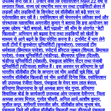
उपलब्ध करा रही है। उन्होंने कहा कि एसोसिएशन पिछले 22 वर्षों से
लगातार जिला, राज्य एवं राष्ट्रीय स्तर पर तथा ट्राईसिटी क्षेत्र में
लड़कों और लड़कियों के क्रिकेट एवं वॉलीबॉल को बड़े स्तर पर
प्रोत्साहित कर रही है। एसोसिएशन की चेयरपर्सन लतिका शर्मा और
संस्थापक महासचिव अमरजीत कुमार ने बताया कि इस आयोजन का
मुख्य उद्देश्य "बेटी बचाओ, बेटी पढ़ाओ" की थीम के अंतर्गत "बेटी
खिलाओ" अभियान को बढ़ावा देना तथा लड़कियों को खेलों के
माध्यम से आगे बढ़ने के लिए प्रेरित करना है। टूर्नामेंट में भाग लेने
वाली टीमों में कुरुक्षेत्र यूनिवर्सिटी (कुरुक्षेत्र), एसएआई टीम
धर्मशाला (हिमाचल प्रदेश), स्पोर्ट्स हॉस्टल जुब्बल (शिमला, हिमाचल
प्रदेश), पंजाब यूनिवर्सिटी (चंडीगढ़), बीएसएफ पुलिस (दिल्ली),
चंडीगढ़ यूनिवर्सिटी (मोहाली), पंचकूला कोचिंग सेंटर तथा पंजाबी
यूनिवर्सिटी (पटियाला) शामिल हैं। इस अवसर पर हरियाणा के पूर्व
भारतीय वॉलीबॉल टीम के कप्तान एवं भीम अवॉर्डी सूबे सिंह, पूर्व
भारतीय वॉलीबॉल खिलाड़ी एवं भीम अवॉर्डी दिनेश सिंह, एसोसिएशन
की उपाध्यक्ष रंजीता मेहता, पंचकूला के मेयर शाम लाल बंसल,
हरियाणा विधानसभा के पूर्व अध्यक्ष ज्ञान चंद गुप्ता, हरियाणा
शिवालिक बोर्ड के कार्यकारी उपाध्यक्ष ओम प्रकाश देवीनगर, जिला
अध्यक्ष अजय मित्तल, गुरदेव चौधरी, अनिल आर्य,आशीष कुमार,
सुशील कपूर, श्रीमती परमजीत कौर, वॉलीबॉल कोच सुभाष चंद,
पंचकूला जिले की महिला वॉलीबॉल खिलाड़ी तथा डीएसओ पंचकूला