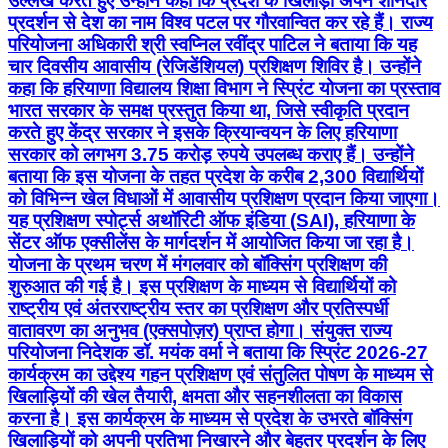
उल्लेख करते हुए उन्होंने कहा कि प्रदेश के खिलाड़ी अपने शानदार
प्रदर्शन से देश का नाम विश्व पटल पर गौरवान्वित कर रहे हैं। राज्य
परियोजना अधिकारी श्री स्वप्निल रवींद्र पाटिल ने बताया कि यह
चार दिवसीय आवासीय (रेजिडेंशियल) प्रशिक्षण शिविर है। उन्होंने
कहा कि हरियाणा विद्यालय शिक्षा विभाग ने स्प्रिंट योजना का प्रस्ताव
भारत सरकार के समक्ष प्रस्तुत किया था, जिसे स्वीकृति प्रदान
करते हुए केंद्र सरकार ने इसके क्रियान्वयन के लिए हरियाणा
सरकार को लगभग 3.75 करोड़ रुपये उपलब्ध कराए हैं। उन्होंने
बताया कि इस योजना के तहत प्रदेश के करीब 2,300 विद्यार्थियों
को विभिन्न खेल विधाओं में आवासीय प्रशिक्षण प्रदान किया जाएगा।
यह प्रशिक्षण स्पोर्ट्स अथॉरिटी ऑफ इंडिया (SAI), हरियाणा के
सेंटर ऑफ एक्सीलेंस के मार्गदर्शन में आयोजित किया जा रहा है।
योजना के प्रथम चरण में मंगलवार को बॉक्सिंग प्रशिक्षण की
शुरुआत की गई है। इस प्रशिक्षण के माध्यम से विद्यार्थियों को
राष्ट्रीय एवं अंतरराष्ट्रीय स्तर का प्रशिक्षण और प्रतिस्पर्धी
वातावरण का अनुभव (एक्सपोज़र) प्राप्त होगा। संयुक्त राज्य
परियोजना निदेशक डॉ. मयंक वर्मा ने बताया कि स्प्रिंट 2026-27
कार्यक्रम का उद्देश्य गहन प्रशिक्षण एवं संतुलित पोषण के माध्यम से
खिलाड़ियों की खेल तैयारी, क्षमता और सहनशीलता का विकास
करना है। इस कार्यक्रम के माध्यम से प्रदेश के उभरते बॉक्सिंग
खिलाड़ियों को अपनी प्रतिभा निखारने और बेहतर प्रदर्शन के लिए