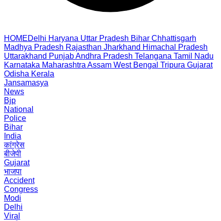
HOME
Delhi
Haryana
Uttar Pradesh
Bihar
Chhattisgarh
Madhya Pradesh
Rajasthan
Jharkhand
Himachal Pradesh
Uttarakhand
Punjab
Andhra Pradesh
Telangana
Tamil Nadu
Karnataka
Maharashtra
Assam
West Bengal
Tripura
Gujarat
Odisha
Kerala
Jansamasya
News
Bjp
National
Police
Bihar
India
कांग्रेस
बीजेपी
Gujarat
भाजपा
Accident
Congress
Modi
Delhi
Viral