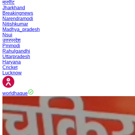
मारपीट
Jharkhand
Breakingnews
Narendramodi
Nitishkumar
Madhya_pradesh
Nsui
उत्तरप्रदेश
Pmmodi
Rahulgandhi
Uttarpradesh
Haryana
Cricket
Lucknow
worldhaque