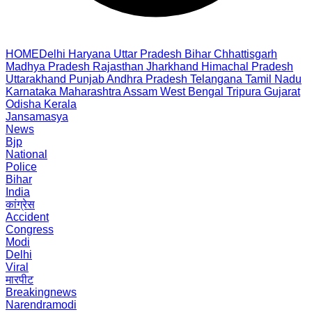
HOME
Delhi
Haryana
Uttar Pradesh
Bihar
Chhattisgarh
Madhya Pradesh
Rajasthan
Jharkhand
Himachal Pradesh
Uttarakhand
Punjab
Andhra Pradesh
Telangana
Tamil Nadu
Karnataka
Maharashtra
Assam
West Bengal
Tripura
Gujarat
Odisha
Kerala
Jansamasya
News
Bjp
National
Police
Bihar
India
कांग्रेस
Accident
Congress
Modi
Delhi
Viral
मारपीट
Breakingnews
Narendramodi