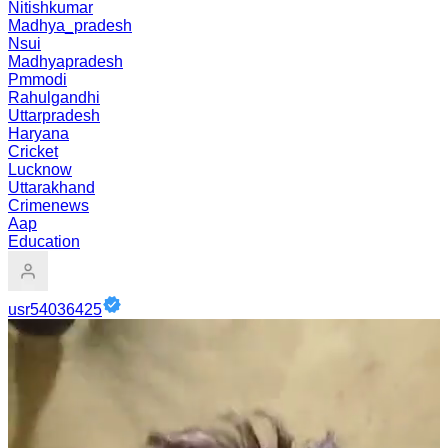
Nitishkumar
Madhya_pradesh
Nsui
Madhyapradesh
Pmmodi
Rahulgandhi
Uttarpradesh
Haryana
Cricket
Lucknow
Uttarakhand
Crimenews
Aap
Education
usr54036425