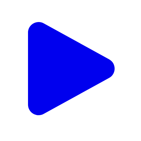
कसरावद: निमरानी में बढ़ती आपराधिक घटनाओं के बीच मोबाइल
चोरी की एक और वारदात, क्षेत्र में भय
Kasrawad, Khargone (West Nimar) | Feb 18, 2026