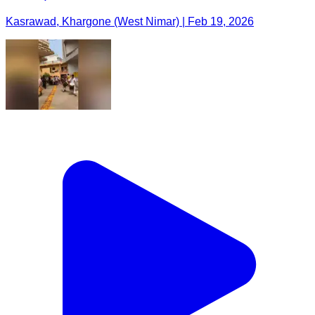
Kasrawad, Khargone (West Nimar) | Feb 19, 2026