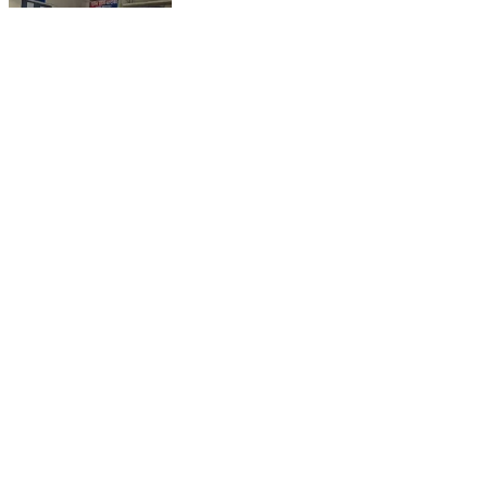
कसरावद: खलबुजुर्ग पुलिस चौकी पर होली-रमजान पर्वों को लेकर
शांति समिति की बैठक, सौहार्दपूर्ण ढंग से मनाने की अपील
Kasrawad, Khargone (West Nimar) | Feb 17, 2026