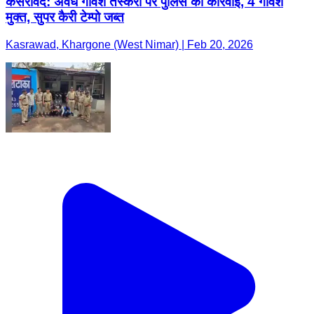
कसरावद: अवैध गौवंश तस्करी पर पुलिस की कार्रवाई, 4 गौवंश
मुक्त, सुपर कैरी टेम्पो जब्त
Kasrawad, Khargone (West Nimar) | Feb 20, 2026