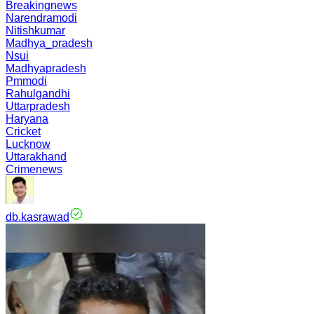
Breakingnews
Narendramodi
Nitishkumar
Madhya_pradesh
Nsui
Madhyapradesh
Pmmodi
Rahulgandhi
Uttarpradesh
Haryana
Cricket
Lucknow
Uttarakhand
Crimenews
db.kasrawad