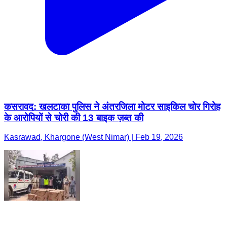
कसरावद: खलटाका पुलिस ने अंतरजिला मोटर साइकिल चोर गिरोह
के आरोपियों से चोरी की 13 बाइक ज़ब्त की
Kasrawad, Khargone (West Nimar) | Feb 19, 2026