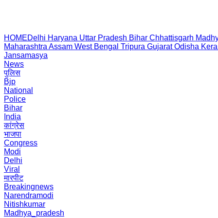
HOME
Delhi
Haryana
Uttar Pradesh
Bihar
Chhattisgarh
Madhy
Maharashtra
Assam
West Bengal
Tripura
Gujarat
Odisha
Kera
Jansamasya
News
पुलिस
Bjp
National
Police
Bihar
India
कांग्रेस
भाजपा
Congress
Modi
Delhi
Viral
मारपीट
Breakingnews
Narendramodi
Nitishkumar
Madhya_pradesh