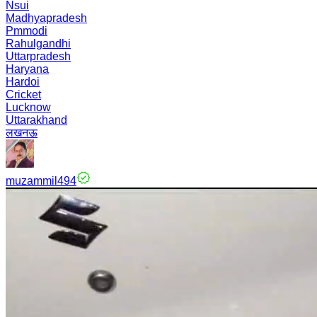
Nsui
Madhyapradesh
Pmmodi
Rahulgandhi
Uttarpradesh
Haryana
Hardoi
Cricket
Lucknow
Uttarakhand
लखनऊ
muzammil494