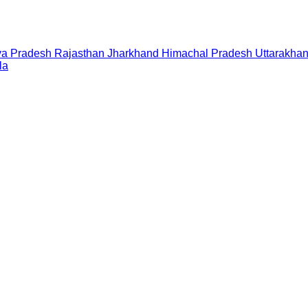
a Pradesh
Rajasthan
Jharkhand
Himachal Pradesh
Uttarakha
la