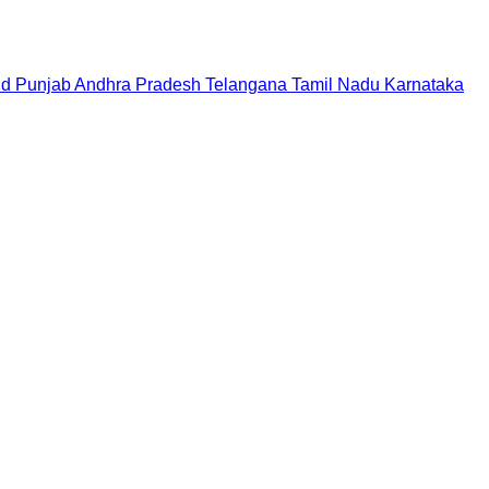
nd
Punjab
Andhra Pradesh
Telangana
Tamil Nadu
Karnataka