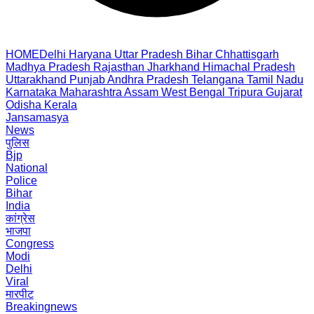
HOME
Delhi
Haryana
Uttar Pradesh
Bihar
Chhattisgarh
Madhya Pradesh
Rajasthan
Jharkhand
Himachal Pradesh
Uttarakhand
Punjab
Andhra Pradesh
Telangana
Tamil Nadu
Karnataka
Maharashtra
Assam
West Bengal
Tripura
Gujarat
Odisha
Kerala
Jansamasya
News
पुलिस
Bjp
National
Police
Bihar
India
कांग्रेस
भाजपा
Congress
Modi
Delhi
Viral
मारपीट
Breakingnews