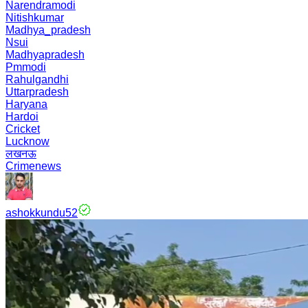
Narendramodi
Nitishkumar
Madhya_pradesh
Nsui
Madhyapradesh
Pmmodi
Rahulgandhi
Uttarpradesh
Haryana
Hardoi
Cricket
Lucknow
लखनऊ
Crimenews
ashokkundu52