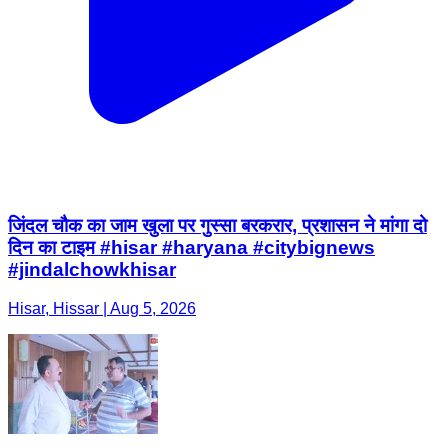
जिंदल चौक का जाम खुला पर गुस्सा बरकरार, प्रशासन ने मांगा दो
दिन का टाइम #hisar #haryana #citybignews
#jindalchowkhisar
Hisar, Hissar | Aug 5, 2026