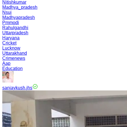
Nitishkumar
Madhya_pradesh
Nsui
Madhyapradesh
Pmmodi
Rahulgandhi
Uttarpradesh
Haryana
Cricket
Lucknow
Uttarakhand
Crimenews
Aap
Education
sanjaykush.jhs