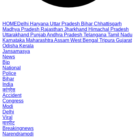
HOME
Delhi
Haryana
Uttar Pradesh
Bihar
Chhattisgarh
Madhya Pradesh
Rajasthan
Jharkhand
Himachal Pradesh
Uttarakhand
Punjab
Andhra Pradesh
Telangana
Tamil Nadu
Karnataka
Maharashtra
Assam
West Bengal
Tripura
Gujarat
Odisha
Kerala
Jansamasya
News
Bjp
National
Police
Bihar
India
कांग्रेस
Accident
Congress
Modi
Delhi
Viral
मारपीट
Breakingnews
Narendramodi