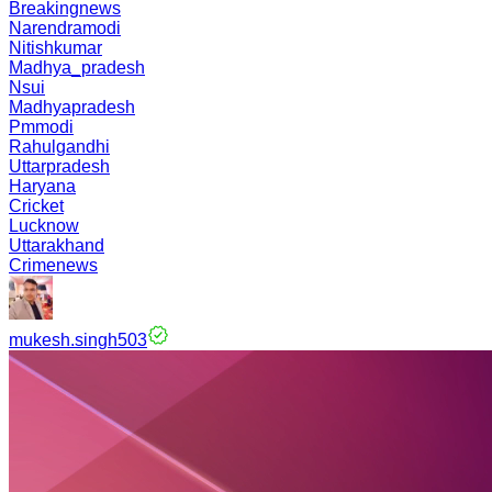
Breakingnews
Narendramodi
Nitishkumar
Madhya_pradesh
Nsui
Madhyapradesh
Pmmodi
Rahulgandhi
Uttarpradesh
Haryana
Cricket
Lucknow
Uttarakhand
Crimenews
mukesh.singh503