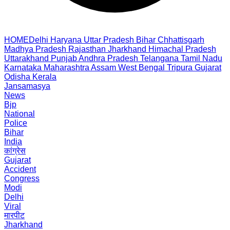
HOME
Delhi
Haryana
Uttar Pradesh
Bihar
Chhattisgarh
Madhya Pradesh
Rajasthan
Jharkhand
Himachal Pradesh
Uttarakhand
Punjab
Andhra Pradesh
Telangana
Tamil Nadu
Karnataka
Maharashtra
Assam
West Bengal
Tripura
Gujarat
Odisha
Kerala
Jansamasya
News
Bjp
National
Police
Bihar
India
कांग्रेस
Gujarat
Accident
Congress
Modi
Delhi
Viral
मारपीट
Jharkhand