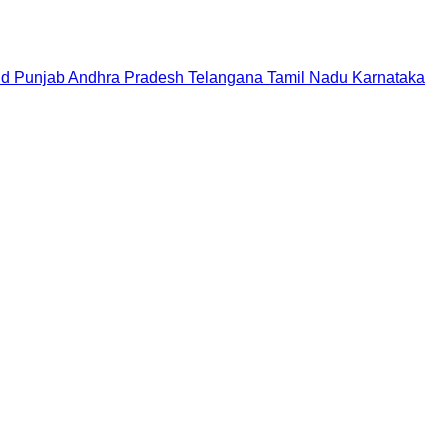
nd
Punjab
Andhra Pradesh
Telangana
Tamil Nadu
Karnataka