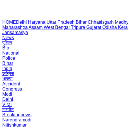
HOME
Delhi
Haryana
Uttar Pradesh
Bihar
Chhattisgarh
Madhy
Maharashtra
Assam
West Bengal
Tripura
Gujarat
Odisha
Kera
Jansamasya
News
पुलिस
Bjp
National
Police
Bihar
India
कांग्रेस
भाजपा
Accident
Congress
Modi
Delhi
Viral
मारपीट
Breakingnews
Narendramodi
Nitishkumar