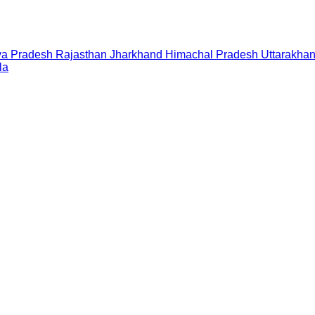
a Pradesh
Rajasthan
Jharkhand
Himachal Pradesh
Uttarakha
la