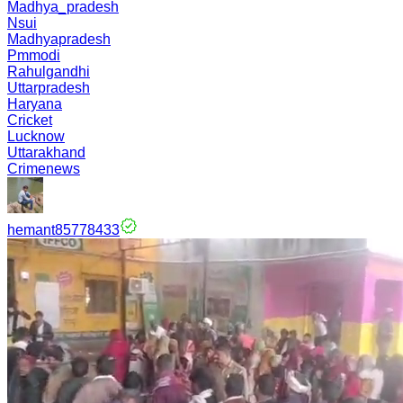
Madhya_pradesh
Nsui
Madhyapradesh
Pmmodi
Rahulgandhi
Uttarpradesh
Haryana
Cricket
Lucknow
Uttarakhand
Crimenews
hemant85778433