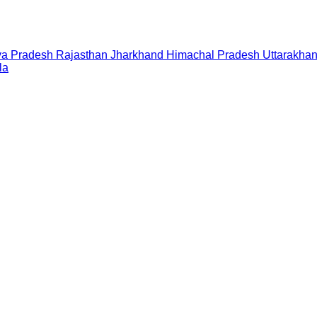
a Pradesh
Rajasthan
Jharkhand
Himachal Pradesh
Uttarakha
la