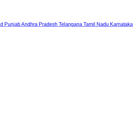
nd
Punjab
Andhra Pradesh
Telangana
Tamil Nadu
Karnataka