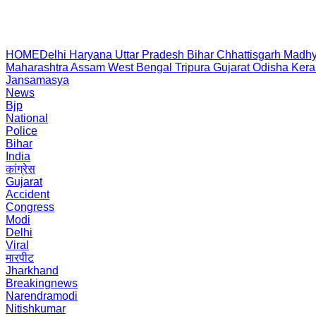
HOME
Delhi
Haryana
Uttar Pradesh
Bihar
Chhattisgarh
Madhy
Maharashtra
Assam
West Bengal
Tripura
Gujarat
Odisha
Kera
Jansamasya
News
Bjp
National
Police
Bihar
India
कांग्रेस
Gujarat
Accident
Congress
Modi
Delhi
Viral
मारपीट
Jharkhand
Breakingnews
Narendramodi
Nitishkumar