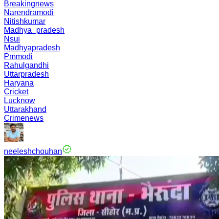
Breakingnews
Narendramodi
Nitishkumar
Madhya_pradesh
Nsui
Madhyapradesh
Pmmodi
Rahulgandhi
Uttarpradesh
Haryana
Cricket
Lucknow
Uttarakhand
Crimenews
neeleshchouhan