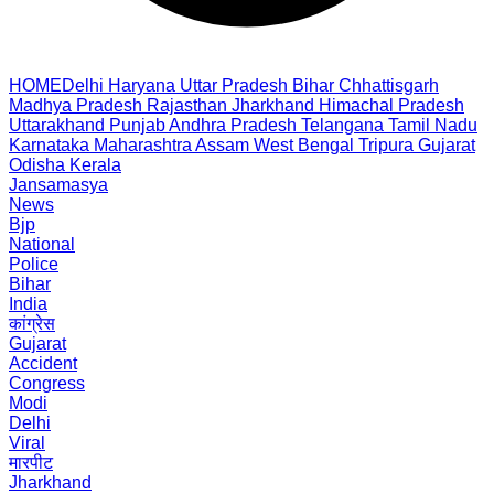
HOME
Delhi
Haryana
Uttar Pradesh
Bihar
Chhattisgarh
Madhya Pradesh
Rajasthan
Jharkhand
Himachal Pradesh
Uttarakhand
Punjab
Andhra Pradesh
Telangana
Tamil Nadu
Karnataka
Maharashtra
Assam
West Bengal
Tripura
Gujarat
Odisha
Kerala
Jansamasya
News
Bjp
National
Police
Bihar
India
कांग्रेस
Gujarat
Accident
Congress
Modi
Delhi
Viral
मारपीट
Jharkhand