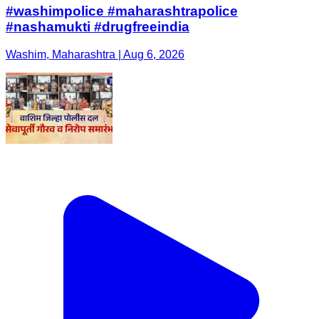
#washimpolice #maharashtrapolice
#nashamukti #drugfreeindia
Washim, Maharashtra | Aug 6, 2026