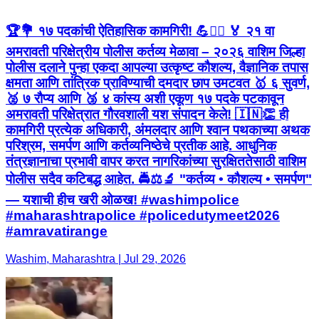
🏆💐 १७ पदकांची ऐतिहासिक कामगिरी! 💪👮‍♂️ 🏅 २१ वा
अमरावती परिक्षेत्रीय पोलीस कर्तव्य मेळावा – २०२६ वाशिम जिल्हा
पोलीस दलाने पुन्हा एकदा आपल्या उत्कृष्ट कौशल्य, वैज्ञानिक तपास
क्षमता आणि तांत्रिक प्राविण्याची दमदार छाप उमटवत 🥇 ६ सुवर्ण,
🥈 ७ रौप्य आणि 🥉 ४ कांस्य अशी एकूण १७ पदके पटकावून
अमरावती परिक्षेत्रात गौरवशाली यश संपादन केले! 🇮🇳👏 ही
कामगिरी प्रत्येक अधिकारी, अंमलदार आणि श्वान पथकाच्या अथक
परिश्रम, समर्पण आणि कर्तव्यनिष्ठेचे प्रतीक आहे. आधुनिक
तंत्रज्ञानाचा प्रभावी वापर करत नागरिकांच्या सुरक्षिततेसाठी वाशिम
पोलीस सदैव कटिबद्ध आहेत. 🚔⚖️🔬 "कर्तव्य • कौशल्य • समर्पण"
— यशाची हीच खरी ओळख! #washimpolice
#maharashtrapolice #policedutymeet2026
#amravatirange
Washim, Maharashtra | Jul 29, 2026