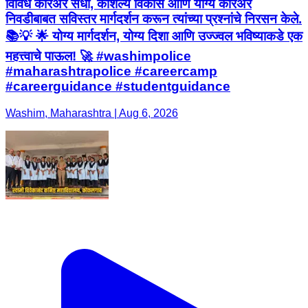
विविध करिअर संधी, कौशल्य विकास आणि योग्य करिअर
निवडीबाबत सविस्तर मार्गदर्शन करून त्यांच्या प्रश्नांचे निरसन केले.
📚💡 🌟 योग्य मार्गदर्शन, योग्य दिशा आणि उज्ज्वल भविष्याकडे एक
महत्त्वाचे पाऊल! 🚀 #washimpolice
#maharashtrapolice #careercamp
#careerguidance #studentguidance
Washim, Maharashtra | Aug 6, 2026