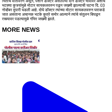
भितीचे वातावरण असून, पेशाने डॉक्टर असलेल्या दोन डॉक्टर भावांवर अशाच
भटक्या कुत्र्यांमुळे मोटार सायकलवरुन पडून जखमी झाल्याची घटना दि. 03
नोव्हेंबर दुपारी घडली आहे. दोघे डॉक्टर त्यांच्या मोटार सायकलवरुन घराकडे
जात असताना अचानक भटके कुत्रे समोर आल्याने त्यांचे संतुलन बिघडून
रस्त्यावर पडल्यामुळे गंभिर जखमी झाले.
MORE NEWS