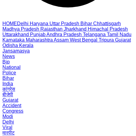
HOME
Delhi
Haryana
Uttar Pradesh
Bihar
Chhattisgarh
Madhya Pradesh
Rajasthan
Jharkhand
Himachal Pradesh
Uttarakhand
Punjab
Andhra Pradesh
Telangana
Tamil Nadu
Karnataka
Maharashtra
Assam
West Bengal
Tripura
Gujarat
Odisha
Kerala
Jansamasya
News
Bjp
National
Police
Bihar
India
कांग्रेस
बीजेपी
Gujarat
Accident
Congress
Modi
Delhi
Viral
मारपीट