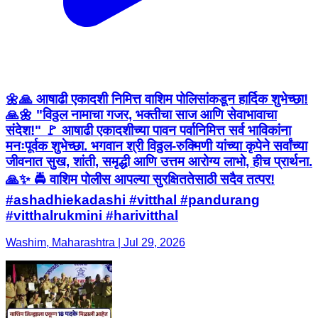
🌼🙏 आषाढी एकादशी निमित्त वाशिम पोलिसांकडून हार्दिक शुभेच्छा!
🙏🌼 "विठ्ठल नामाचा गजर, भक्तीचा साज आणि सेवाभावाचा
संदेश!" 🚩 आषाढी एकादशीच्या पावन पर्वानिमित्त सर्व भाविकांना
मनःपूर्वक शुभेच्छा. भगवान श्री विठ्ठल-रुक्मिणी यांच्या कृपेने सर्वांच्या
जीवनात सुख, शांती, समृद्धी आणि उत्तम आरोग्य लाभो, हीच प्रार्थना.
🙏✨ 🚔 वाशिम पोलीस आपल्या सुरक्षिततेसाठी सदैव तत्पर!
#ashadhiekadashi #vitthal #pandurang
#vitthalrukmini #harivitthal
Washim, Maharashtra | Jul 29, 2026