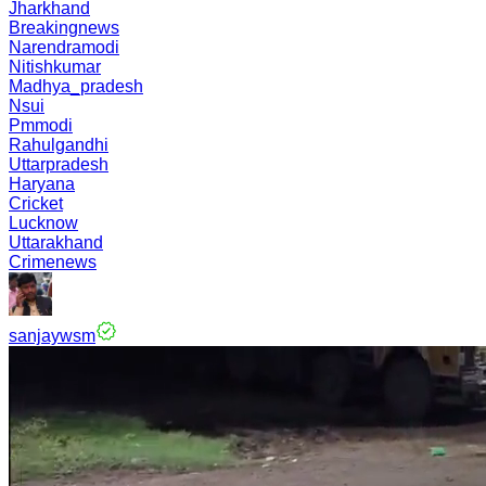
Jharkhand
Breakingnews
Narendramodi
Nitishkumar
Madhya_pradesh
Nsui
Pmmodi
Rahulgandhi
Uttarpradesh
Haryana
Cricket
Lucknow
Uttarakhand
Crimenews
sanjaywsm