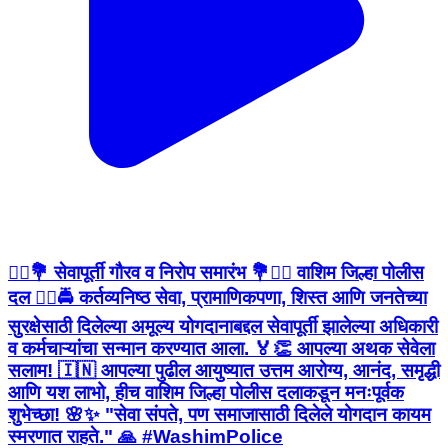
👮‍♂️💐 सेवापूर्ती गौरव व निरोप समारंभ 💐👮‍♀️ वाशिम जिल्हा पोलीस
दल 👮‍♂️🚔 कर्तव्यनिष्ठ सेवा, प्रामाणिकपणा, शिस्त आणि जनतेच्या
सुरक्षेसाठी दिलेल्या अमूल्य योगदानाबद्दल सेवापूर्ती झालेल्या अधिकारी
व कर्मचाऱ्यांचा सन्मान करण्यात आला. 🏅👏 आपल्या अथक सेवेला
सलाम! 🇮🇳 आपल्या पुढील आयुष्यात उत्तम आरोग्य, आनंद, समृद्धी
आणि यश लाभो, हीच वाशिम जिल्हा पोलीस दलाकडून मनःपूर्वक
शुभेच्छा! 🌸✨ "सेवा संपते, पण समाजासाठी दिलेले योगदान कायम
स्मरणात राहते." 🙏 #WashimPolice