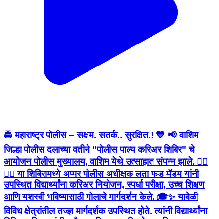
🚔 महाराष्ट्र पोलीस – सक्षम. सतर्क.. सुरक्षित.! 💙 📢 वाशिम
जिल्हा पोलीस दलाच्या वतीने "पोलीस पाल्य करिअर शिबिर" चे
आयोजन पोलीस मुख्यालय, वाशिम येथे उत्साहात संपन्न झाले. 👮‍♂️
👮‍♀️ या शिबिरामध्ये अप्पर पोलीस अधीक्षक लता फड मॅडम यांनी
उपस्थित विद्यार्थ्यांना करिअर नियोजन, स्पर्धा परीक्षा, उच्च शिक्षण
आणि यशस्वी भविष्यासाठी मोलाचे मार्गदर्शन केले. 🎓✨ यावेळी
विविध क्षेत्रांतील तज्ज्ञ मार्गदर्शक उपस्थित होते. त्यांनी विद्यार्थ्यांना