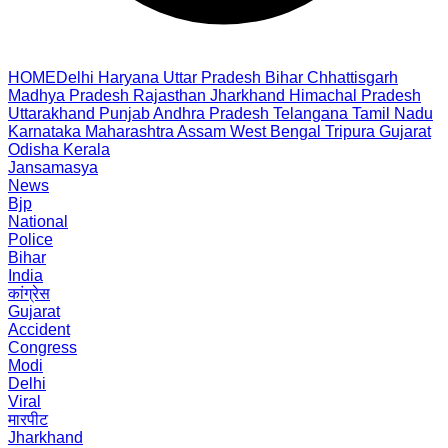
HOME
Delhi
Haryana
Uttar Pradesh
Bihar
Chhattisgarh
Madhya Pradesh
Rajasthan
Jharkhand
Himachal Pradesh
Uttarakhand
Punjab
Andhra Pradesh
Telangana
Tamil Nadu
Karnataka
Maharashtra
Assam
West Bengal
Tripura
Gujarat
Odisha
Kerala
Jansamasya
News
Bjp
National
Police
Bihar
India
कांग्रेस
Gujarat
Accident
Congress
Modi
Delhi
Viral
मारपीट
Jharkhand