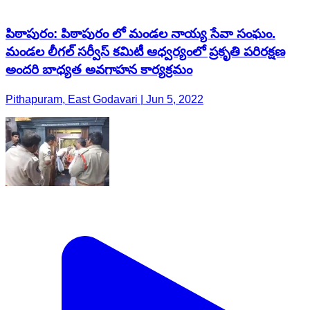
పిఠాపురం: పిఠాపురం లో మండల నాయ్య సేవా సంఘం.
మండల లీగల్ సర్వీస్ కమిటీ ఆధ్వర్యంలో ప్రకృతి పరిరక్షణ
అందరి బాధ్యత అవగాహన కార్యక్రమం
Pithapuram, East Godavari | Jun 5, 2022