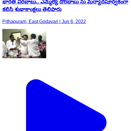
భారతి వీరబాబు.. ఎమ్మెల్యే దొరబాబు ను మర్యాదపూర్వకంగా
కలిసి శుభాకాంక్షలు తెలిపారు
Pithapuram, East Godavari | Jun 6, 2022