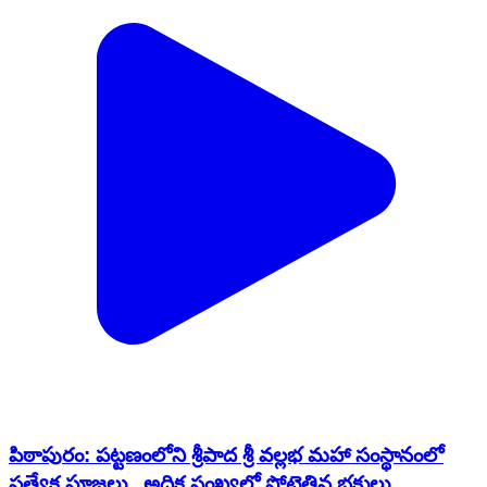
పిఠాపురం: పట్టణంలోని శ్రీపాద శ్రీ వల్లభ మహా సంస్థానంలో
ప్రత్యేక పూజలు.. అధిక సంఖ్యలో పోటెత్తిన భక్తులు