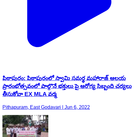
పిఠాపురం: పిఠాపురంలో స్వామి సమర్థ మహారాజ్ ఆలయ
ప్రారంభోత్సవంలో పాల్గొనే భక్తులు పై ఆరోగ్య సిబ్బంది చర్యలు
తీసుకోవా EX MLA వర్మ
Pithapuram, East Godavari | Jun 6, 2022