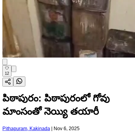
12
పిఠాపురం: పిఠాపురంలో గోవు
మాంసంతో నెయ్యి తయారీ
Pithapuram, Kakinada
|
Nov 6, 2025