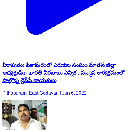
పిఠాపురం: పిఠాపురంలో ఎరుకుల సంఘం నూతన జిల్లా
అధ్యక్షుడిగా భారతి వీరబాబు ఎన్నిక.. సన్మాన కార్యక్రమంలో
పాల్గొన్న వైసీపీ నాయకులు
Pithapuram, East Godavari | Jun 6, 2022