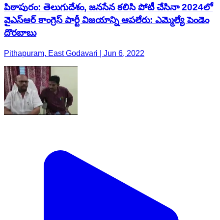
పిఠాపురం: తెలుగుదేశం, జనసేన కలిసి పోటీ చేసినా 2024లో
వైఎస్ఆర్ కాంగ్రెస్ పార్టీ విజయాన్ని ఆపలేరు: ఎమ్మెల్యే పెండెం
దొరబాబు
Pithapuram, East Godavari | Jun 6, 2022