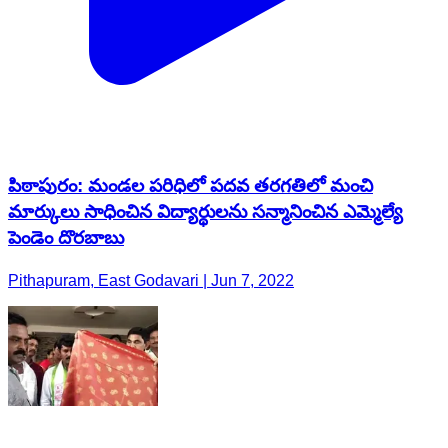
పిఠాపురం: మండల పరిధిలో పదవ తరగతిలో మంచి
మార్కులు సాధించిన విద్యార్థులను సన్మానించిన ఎమ్మెల్యే
పెండెం దొరబాబు
Pithapuram, East Godavari | Jun 7, 2022