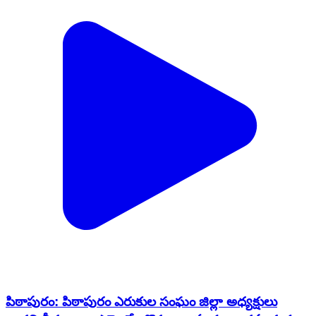
పిఠాపురం: పిఠాపురం ఎరుకుల సంఘం జిల్లా అధ్యక్షులు