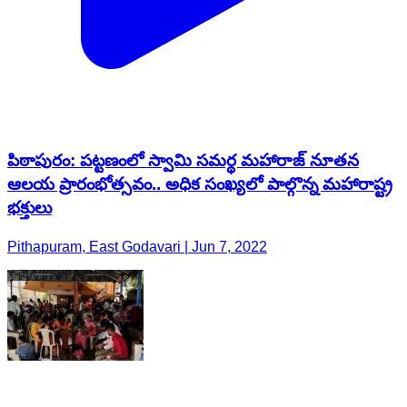
పిఠాపురం: ప‌ట్ట‌ణంలో స్వామి సమర్థ మహారాజ్ నూతన
ఆలయ ప్రారంభోత్సవం.. అధిక సంఖ్యలో పాల్గొన్న మహారాష్ట్ర
భ‌క్తులు
Pithapuram, East Godavari | Jun 7, 2022