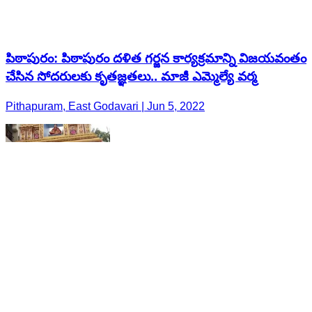
పిఠాపురం: పిఠాపురం దళిత గర్జన కార్యక్రమాన్ని విజయవంతం
చేసిన సోదరులకు కృతజ్ఞతలు.. మాజీ ఎమ్మెల్యే వర్మ
Pithapuram, East Godavari | Jun 5, 2022