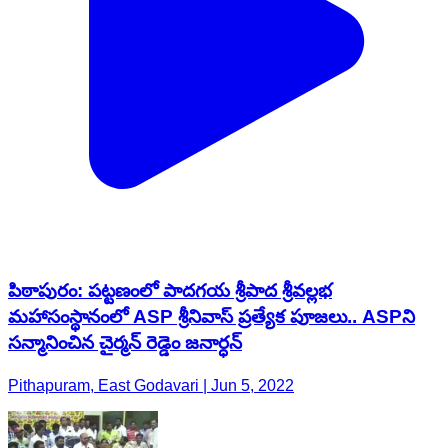
పిఠాపురం: పట్టణంలో పాదగయ శ్రీపాద శ్రీవల్లభ
మహాసంస్థానంలో ASP శ్రీనివాస్ ప్రత్యేక పూజలు.. ASPని
సన్మానించిన చైర్మన్ రెడ్డెం జనార్ధన్
Pithapuram, East Godavari | Jun 5, 2022