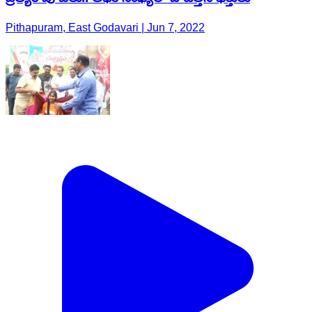
Pithapuram, East Godavari | Jun 7, 2022