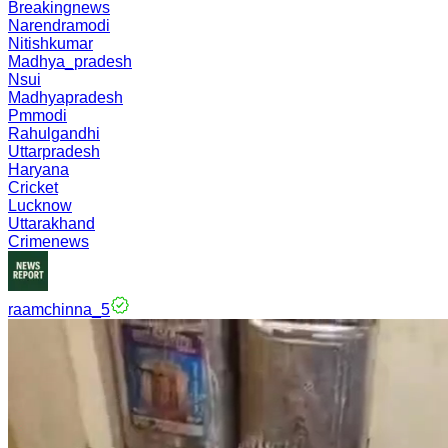
Breakingnews
Narendramodi
Nitishkumar
Madhya_pradesh
Nsui
Madhyapradesh
Pmmodi
Rahulgandhi
Uttarpradesh
Haryana
Cricket
Lucknow
Uttarakhand
Crimenews
raamchinna_5