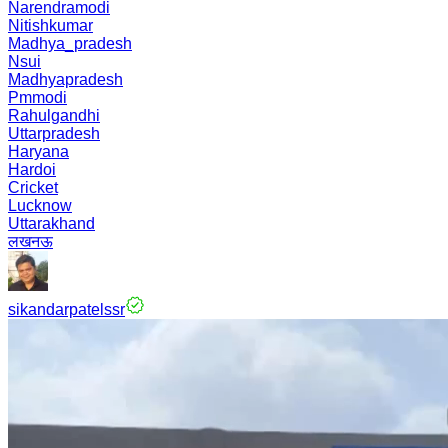
Narendramodi
Nitishkumar
Madhya_pradesh
Nsui
Madhyapradesh
Pmmodi
Rahulgandhi
Uttarpradesh
Haryana
Hardoi
Cricket
Lucknow
Uttarakhand
लखनऊ
sikandarpatelssr