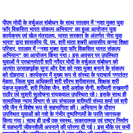
पीएम मोदी के वर्चुअल संबोधन के साथ रतलाम में 'नशा मुक्त युवा
फॉर विकसित भारत संकल्प अभियान' का हुआ आयोजन युवा
कार्यक्रम एवं खेल मंत्रालय, भारत सरकार के अंतर्गत 'मेरा युवा
भारत' द्वारा शासकीय पी. एम. श्री माता शबरी आवासीय कन्या शिक्षा
परिसर, रतलाम में “नशा मुक्त युवा फॉर विकसित भारत संकल्प
अभियान” का आयोजन किया गया। इस अवसर पर उपस्थित
युवाओं ने प्रधानमंत्री श्री नरेंद्र मोदी के वर्चुअल संबोधन को
अत्यंत उत्साहपूर्वक सुना और देश को नशा मुक्त बनाने के संकल्प
को दोहराया। कार्यक्रम में मुख्य रूप से संस्था के प्राचार्य गणतंत्र
मेहता, जिला युवा अधिकारी श्री सौरभ श्रीवास्तव, शिक्षक श्री
पंकज मुकाती, श्री निलेश जैन, श्री अशोक सैनी, श्रीमती रुखमणी
राठौर एवं सुश्री सुलोचना रायकवाल उपस्थित रहे। इसके साथ ही
सामाजिक न्याय विभाग से उप संचालक श्रीमती संध्या शर्मा एवं श्री
रवि जैन ने विशेष रूप से सहभागिता की। अभियान के दौरान
उपस्थित युवाओं को नशे के गंभीर दुष्परिणामों के प्रति जागरूक
किया गया। साथ ही उन्हें एक स्वस्थ, सकारात्मक एवं राष्ट्र निर्माण
में सहभागी जीवनशैली अपनाने की प्रेरणा दी गई। इस मौके पर सभी