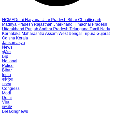
HOME
Delhi
Haryana
Uttar Pradesh
Bihar
Chhattisgarh
Madhya Pradesh
Rajasthan
Jharkhand
Himachal Pradesh
Uttarakhand
Punjab
Andhra Pradesh
Telangana
Tamil Nadu
Karnataka
Maharashtra
Assam
West Bengal
Tripura
Gujarat
Odisha
Kerala
Jansamasya
News
पुलिस
Bjp
National
Police
Bihar
India
कांग्रेस
भाजपा
Congress
Modi
Delhi
Viral
मारपीट
Breakingnews